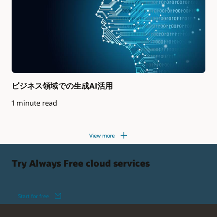
ビジネス領域での生成AI活用
1 minute read
View more
Try Always Free cloud services
Start for free