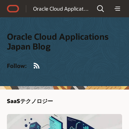
Accessibility Policy
Oracle Cloud Applications Japan Blog
Oracle Cloud Applications
Japan Blog
RSS
Follow:
SaaSテクノロジー