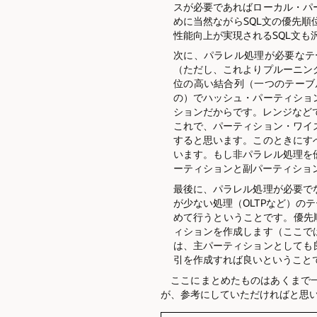
スが必要であればローカル・パ
めに当然ながらSQL文の優先
性能向上が実現されるSQL文も
次に、パラレル処理が必要なテ
（ただし、これよりプルーニン
位の高い結合列（一つのテーブ
の）でハッシュ・パーティショ
ションだからです。レンジなど
これで、パーティション・ワイ
すると思います。このときにす
います。もし非パラレル処理を
ーティションと副パーティショ
最後に、パラレル処理が必要で
が少ない処理（OLTPなど）の
めて行うということです。優先
ィションを作成します（ここで
は、主パーティションとしても
引を作成すれば良いということ
ここにまとめたものはあくまで一
が、参考にしていただければと思