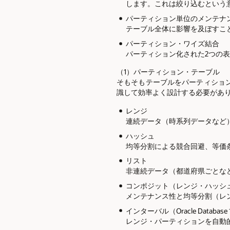
します。これは絞り込むという
パーティション単位のメンテナ
テーブル全体に影響を及ぼすことな
パーティション・ワイズ結合
パーティション化された2つの
（1）パーティション・テーブル
そもそもテーブルをパーティショ
識して効率よく設計する必要があ
レンジ
連続データ（時系列データなど
ハッシュ
均等分割による競合回避、等価
リスト
非連続データ（都道府県ごとな
コンポジット（レンジ・ハッシ
メンテナンス性と均等分割（レ
インターバル（Oracle Database
レンジ・パーティションを自動