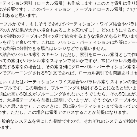
ーティション索引（ローカル索引）も作成します（このとき索引は作り
順位が必要です）。このパーティション（テーブルとローカル索引）だけ
沢山あると思います。
ーブルかです。もしそうであればパーティション・ワイズ結合やパラ
グの方が効果が大きい場合もあることを忘れずに）。どのようにするか
ルが複数のテーブルと別々の列で結合するような場合があると思いま
ンを行うと良いです。これは、ハッシュ・パーティションは均等にデー
でも均等に分割できる場合はレンジなどでも構いません。
ズ結合やパラレル索引スキャン（ただし、索引をローカル索引として作
べての索引がパラレル索引スキャンで良いかですが、常にパラレル処理
優先する索引の場合は、その索引列にグローバル・パーティション索引
ンでプルーニングされるSQL文であれば、ローカル索引でも問題ありま
ない（またはパーティション・ワイズ結合やパラレル索引スキャンの優
テーブルです。この場合は、プルーニングを検討することになると思いま
順位の高いSQL文がプルーニングされないようでしたら、そのSQL文
は、大規模テーブルを前提に説明していますが、そうでないテーブルや
良いと思います）。このときに、既に副パーティションまで決まってい
です。ただし、この場合は索引アクセスすることが前提になります。
般的なシステムを例にした指針ですので、それぞれのシステムで検討
います。