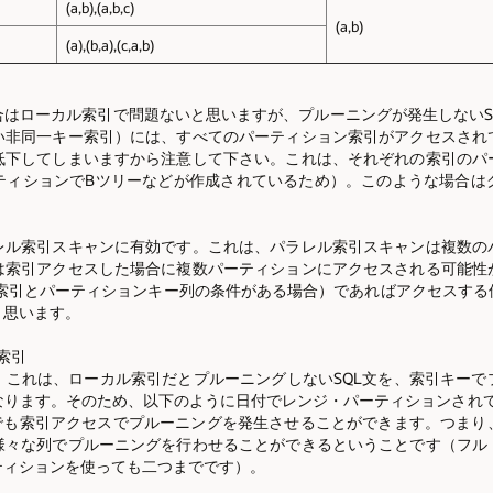
(a,b),(a,b,c)
(a,b)
(a),(b,a),(c,a,b)
はローカル索引で問題ないと思いますが、プルーニングが発生しないSQ
い非同一キー索引）には、すべてのパーティション索引がアクセスされ
低下してしまいますから注意して下さい。これは、それぞれの索引のパ
ティションでBツリーなどが作成されているため）。このような場合は
レル索引スキャンに有効です。これは、パラレル索引スキャンは複数の
は索引アクセスした場合に複数パーティションにアクセスされる可能性
句に索引とパーティションキー列の条件がある場合）であればアクセスす
と思います。
索引
。これは、ローカル索引だとプルーニングしないSQL文を、索引キーで
ります。そのため、以下のように日付でレンジ・パーティションされて
文でも索引アクセスでプルーニングを発生させることができます。つまり
様々な列でプルーニングを行わせることができるということです（フル
ティションを使っても二つまでです）。