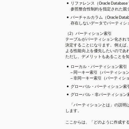
リファレンス（Oracle Database
参照整合性制約を指定された親
バーチャルカラム（Oracle Datab
存在しないデータでパーティシ
（2）パーティション索引
テーブルがパーティション化され
決定することになります。例えば
よる性能向上を優先したいのであ
ただし、デメリットもあることを
ローカル・パーティション索引
– 同一キー索引（パーティショ
– 非同一キー索引（パーティシ
グローバル・パーティション索
グローバル・非パーティション
「パーティションとは」の説明は
します。
ここからは、「どのように作成す