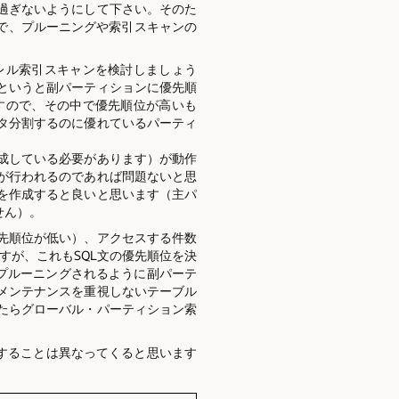
過ぎないようにして下さい。そのた
で、プルーニングや索引スキャンの
レル索引スキャンを検討しましょう
というと副パーティションに優先順
すので、その中で優先順位が高いも
タ分割するのに優れているパーティ
成している必要があります）が動作
が行われるのであれば問題ないと思
を作成すると良いと思います（主パ
せん）。
先順位が低い）、アクセスする件数
すが、これもSQL文の優先順位を決
がプルーニングされるように副パーテ
メンテナンスを重視しないテーブル
たらグローバル・パーティション索
することは異なってくると思います