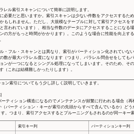
ラレル索引スキャンについて簡単に説明します。
に必要だと思いますか。索引スキャンは少ない件数をアクセスするた
かもしれません。ただし、大規模なテーブルに対して索引アクセスを
と言われています）、相当な件数のデータにアクセスすることになる
ンの方がもっと時間がかかります）。このような場合に性能を向上す
。
ル・フル・スキャンとは異なり、索引がパーティション化されていな
の数が最大パラレル度になります（つまり、パラレル問合せをしても
ョンが一つになるとシングル処理になってしまいます。そのため、そ
す（これは結構難しかったりします）。
ョン索引についてもう少し詳しく説明していきます。
引
パーティション構造になるのでメンテナンスが頻繁に行われる場合（再
か（パーティション・キーが索引の先頭からすべて含んでいるか）どう
ます。つまり、索引アクセスするとプルーニングもされるのが同一キー
索引キー列
パーティションキー列