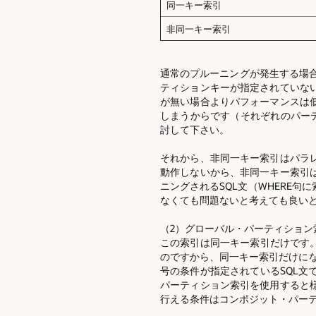
同一キー索引
非同一キー索引
通常のプルーニングが発生する場合
ティションキーが指定されていな
が無い場合よりパフォーマンスは
しまうからです（それぞれのパー
討して下さい。
それから、非同一キー索引はパラ
動作しないから、非同一キー索引
ニングされるSQL文（WHERE
なくても問題ないと考えても良い
（2）グローバル・パーティション
この索引は同一キー索引だけです
のですから、同一キー索引だけにな
号の条件が指定されているSQL
パーティション索引を使用すると
行える条件はコンポジット・パー