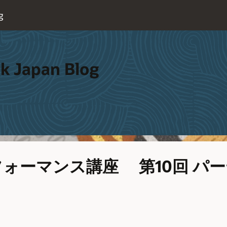
g
k Japan Blog
ォーマンス講座 第10回 パ
d