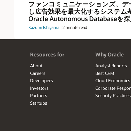
ファンコミュニケーションズ、デ
し広告効果を最大化するシステム
Oracle Autonomous Databaseを
Kazumi Ishiyama
|
2
minute read
Resources for
Why Oracle
About
Analyst Reports
Careers
Best CRM
Developers
Cloud Economics
Investors
Corporate Respons
Partners
Security Practices
Startups