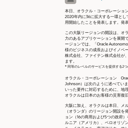
本日、オラクル・コーポレーションが、ます
2020年内に36に拡大する一環と
用開始したことを発表します。発
この大阪リージョンの開設は、オ
力のあるアプリケーションを展開
ージョンでは、「Oracle Autonomou
様のビジネスの成長およびイノベ
株式会社、ファイテン株式会社が、各
ます。
* 同等のレベルのサービスを提供する
オラクル・コーポレーション Oracl
Johnson）は次のように述べ
いった要件に対応するために、地
オラクルは日本のお客様の災害復
大阪に加え、オラクルは本日、メ
（オランダ）のリージョン開設を発表
ョン（16の商用および5つの政府
ルニア（アメリカ）、ベロオリゾ