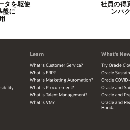
ータを駆使
社員の得
基盤に
ンパク
採用
Learn
What's Ne
What is Customer Service?
Try Oracle Clo
What is ERP?
Oracle Sustain
What is Marketing Automation?
Oracle COVID
ibility
What is Procurement?
Oracle and Sa
What is Talent Management?
Oracle and Pr
What is VM?
Oracle and Red
Honda