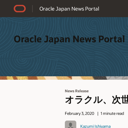
Accessibility Policy
Oracle Japan News Portal
Oracle Japan News Portal
News Release
オラクル、次
February 3, 2020
1 minute read
Kazumi Ishiyama