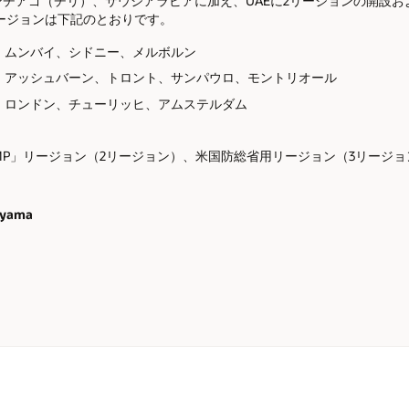
チアゴ（チリ）、サウジアラビアに加え、UAEに2リージョンの開設
d」リージョンは下記のとおりです。
ムンバイ、シドニー、メルボルン
アッシュバーン、トロント、サンパウロ、モントリオール
ロンドン、チューリッヒ、アムステルダム
MP」リージョン（2リージョン）、米国防総省用リージョン（3リージョ
iyama