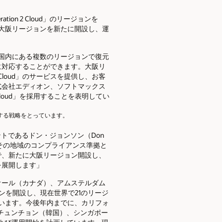
ion 2 Cloud」のリージョンを
なる大阪リージョンを新たに開設し、運
国内にある複数のリージョンで復元
に対応することができます。大阪リ
racle Cloud」のサービスを提供し、お客
式会社エディオン、ソフトマックス
loud」を採用することを表明してい
する戦略をとっています。
ジデントであるドン・ジョンソン（Don
、その地域のコンプライアンス準拠と
で、新たに大阪リージョン開設し、
を展開します」
オール（カナダ）、アムステルダム
ョンを開設し、現在世界で21のリージ
ています。今後年内までに、カリフォ
チュンチョン（韓国）、シンガポー