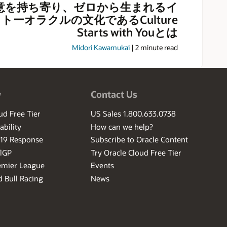
意を持ち寄り、ゼロから生まれるイ
トーオラクルの文化であるCulture
Starts with Youとは
Midori Kawamukai
|
2
minute read
w
Contact Us
ud Free Tier
US Sales 1.800.633.0738
ability
How can we help?
-19 Response
Subscribe to Oracle Content
ilGP
Try Oracle Cloud Free Tier
emier League
Events
 Bull Racing
News