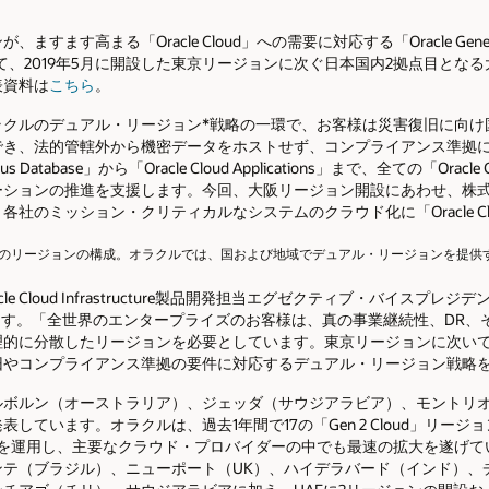
ます高まる「Oracle Cloud」への需要に対応する「Oracle Generat
して、2019年5月に開設した東京リージョンに次ぐ日本国内2拠点目と
表資料は
こちら
。
ラクルのデュアル・リージョン*戦略の一環で、お客様は災害復旧に向け
でき、法的管轄外から機密データをホストせず、コンプライアンス準拠
s Database」から「Oracle Cloud Applications」まで、全ての「O
ーションの推進を支援します。今回、大阪リージョン開設にあわせ、株
社のミッション・クリティカルなシステムのクラウド化に「Oracle C
2つのリージョンの構成。オラクルでは、国および地域でデュアル・リージョンを提供
e Cloud Infrastructure製品開発担当エグゼクティブ・バイスプレ
ています。「全世界のエンタープライズのお客様は、真の事業継続性、DR
理的に分散したリージョンを必要としています。東京リージョンに次い
旧やコンプライアンス準拠の要件に対応するデュアル・リージョン戦略
ルボルン（オーストラリア）、ジェッダ（サウジアラビア）、モントリ
しています。オラクルは、過去1年間で17の「Gen 2 Cloud」リージ
）を運用し、主要なクラウド・プロバイダーの中でも最速の拡大を遂げ
ンテ（ブラジル）、ニューポート（UK）、ハイデラバード（インド）、