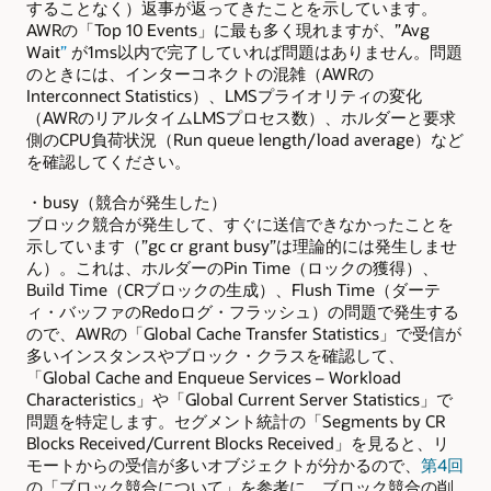
することなく）返事が返ってきたことを示しています。
AWRの「Top 10 Events」に最も多く現れますが、”Avg
Wait
”
が1ms以内で完了していれば問題はありません。問題
のときには、インターコネクトの混雑（AWRの
Interconnect Statistics）、LMSプライオリティの変化
（AWRのリアルタイムLMSプロセス数）、ホルダーと要求
側のCPU負荷状況（Run queue length/load average）など
を確認してください。
・busy（競合が発生した
）
ブロック競合が発生して、すぐに送信できなかったことを
示しています（”gc cr grant busy”は理論的には発生しませ
ん）。これは、ホルダーのPin Time（ロックの獲得）、
Build Time（CRブロックの生成）、Flush Time（ダーテ
ィ・バッファのRedoログ・フラッシュ）の問題で発生する
ので、AWRの「Global Cache Transfer Statistics」で受信が
多いインスタンスやブロック・クラスを確認して、
「Global Cache and Enqueue Services – Workload
Characteristics」や「Global Current Server Statistics」で
問題を特定します。セグメント統計の「Segments by CR
Blocks Received/Current Blocks Received」を見ると、リ
モートからの受信が多いオブジェクトが分かるので、
第4回
の「ブロック競合について」を参考に、ブロック競合の削