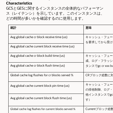
Characteristics
GCS
とGESに関するインスタンスの全体的なパフォーマン
ス（レイテンシ）を示しています。このインスタンスは、
どの時間が多いかを確認するのに使用します。
統計
意味
Avg global cache cr block receive time (us)
キャッシュ・フュージ
を要求してから受け
Avg global cache current block receive time (us)
Avg global cache cr block build time (us)
キャッシュ・フュー
成、ログ・フラッシ
Avg global cache cr block flush time (us)
タンスでgc cr x
Global cache log flushes for cr blocks served %
CR
ブロック総数に
キャッシュ・フュージ
Avg global cache current block pin time (us)
の排他制御、ログ・
他インスタンスでgc c
Avg global cache current block flush time (us)
す）
Current
ブロック総
Global
cache log flushes for current blocks served %