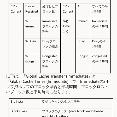
CR /
Blocks
受信したブ
CR /
All
すべての平
Current
Received
ロック数
Current
均時間
Avg
%
Immediate
Immed
Immediate
Time
Immed
ブロックの
の平均時間
(us)
割合
% Busy
Busy
ブロ
Busy
Busy
の平
ックの割合
均時間
%
Congested
Congst
congested
Congst
ブロックの
の平均時間
割合
以下は、「Global Cache Transfer (Immediate)」と
「Global Cache Times (Immediate)」で、Immediateの2ホ
ップ/3ホップのブロック割合と平均時間、ブロックロスト
のブロック数と平均時間になります。
Src Inst#
受信したインスタンス番号
Block Class
ブロックのクラス（data block, undo header,
undo block,
other
）