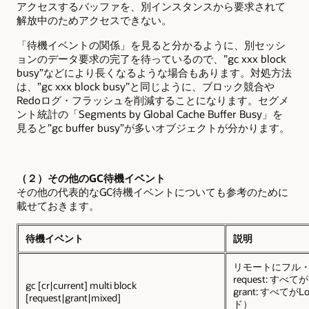
アクセスするバッファを、別インスタンスから要求されて
解放中のためアクセスできない。
「待機イベントの関係」を見ると分かるように、別セッシ
ョンのデータ要求の完了を待っているので、”gc xxx block
busy”などにより長くなるような場合もあります。対処方法
は、”gc xxx block busy”と同じように、ブロック競合や
Redoログ・フラッシュを削減することになります。セグメ
ント統計の「Segments by Global Cache Buffer Busy」を
見ると”gc buffer busy”が多いオブジェクトが分かります。
（２）その他のGC待機イベント
その他の代表的なGC待機イベントについても参考のために
載せておきます。
待機イベント
説明
リモートにフル
request: 
gc [cr|current] multi block
grant: すべて
[request|grant|mixed]
ド）