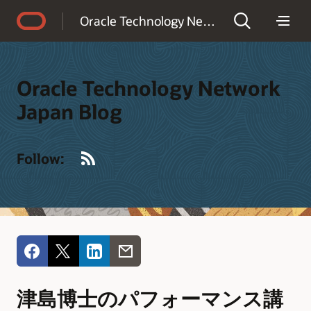
Accessibility Policy
Oracle Technology Network Japan Blog
Oracle Technology Network
Japan Blog
RSS
Follow:
津島博士のパフォーマンス講