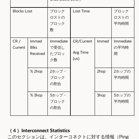
Blocks Lost
ブロック
Lost Time
ブロック
ロストの
ロストの
ブロック
平均時間
数
CR /
Immed
Immediate
CR/Current
Immed
Immediate
Current
Blks
で受信し
の平均時
Avg Time
Received
たブロッ
間
(us)
ク数
% 2hop
2
ホップ・
2hop
2
ホップの
ブロック
平均時間
の割合
% 3hop
3
ホップ・
3hop
3
ホップの
ブロック
平均時間
の割合
（４）Interconnect Statistics
このセクションは、インターコネクトに対する情報（Ping