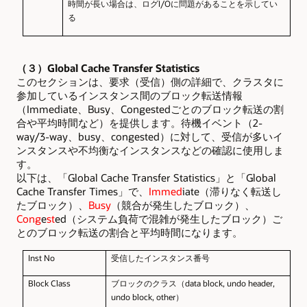
時間が長い場合は、ログI/Oに問題があることを示してい
る
（３）Global Cache Transfer Statistics
このセクションは、要求（受信）側の詳細で、クラスタに
参加しているインスタンス間のブロック転送情報
（Immediate、Busy、Congestedごとのブロック転送の割
合や平均時間など）を提供します。待機イベント（2-
way/3-way、busy、congested）に対して、受信が多いイ
ンスタンスや不均衡なインスタンスなどの確認に使用しま
す。
以下は、「Global Cache Transfer Statistics」と「Global
Cache Transfer Times」で、
Immed
iate（滞りなく転送し
たブロック）、
Busy
（競合が発生したブロック）、
Cong
e
st
ed（システム負荷で混雑が発生したブロック）ご
とのブロック転送の割合と平均時間になります。
Inst No
受信したインスタンス番号
Block Class
ブロックのクラス（data block, undo header,
undo block,
other
）