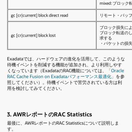
mixed: ブロ
gc [cr|current] block direct read
リモート・バッファの
ブロック損失による
ブロック転送のし
gc [cr|current] block lost
求する
・パケットの損
Exadata
では、ハードウェアの進化を活用して、このような
待機イベントを削減する機能が追加され、より利用しやす
くなっています（ExadataのRAC機能については、
「Oracle
RAC Cache Fusion on Exadataパフォーマンス最適化」
を参
照してください）。待機イベントで苦労されている方は利
用を検討してみてください。
3. AWR
レポートのRAC Statistics
最後に、AWRレポートのRAC Statisticsについて説明しま
す。