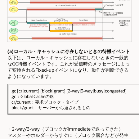
(a)
ローカル・キャッシュに存在しないときの待機イベント
以下は、ローカル・キャッシュに存在しないときの一般的
なGC待機イベントです。これが受信時のメッセージによっ
て変換されるFixed-upイベントになり、動作が判断できる
ようになっています。
gc [cr|current] [block|grant] [2-way|3-way|busy|congested]
gc：Global Cacheの略
cr/current：要求ブロック・タイプ
block/grant：サーバーから返されるもの
・2-way/3-way（ブロックがImmediateで返ってきた）
マスターやホルダーからすぐに（ブロック競合などが発生