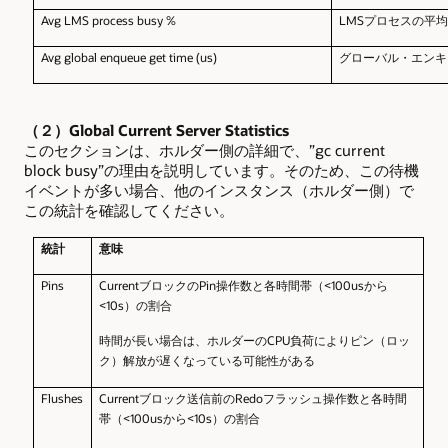
Avg LMS process busy %
LMS
プロセスの平
Avg global enqueue get time (us)
グローバル・エンキ
（２）Global Current Server Statistics
このセクションは、ホルダー側の詳細で、”gc current
block busy”の理由を説明しています。そのため、この待機
イベントが多い場合、他のインスタンス（ホルダー側）で
この統計を確認してください。
統計
意味
Pins
Current
ブロックのPin操作数と各時間帯（<100usから
<10s）の割合
時間が長い場合は、ホルダーのCPU負荷によりピン（ロッ
ク）解放が遅くなっている可能性がある
Flushes
Current
ブロック送信前のRedoフラッシュ操作数と各時間
帯（<100usから<10s）の割合