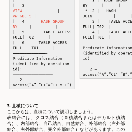
|
| 1 | HASH GROUP
| 3 |
BY | |
VIEW
|
|* 2 | HASH
VW_GBC_5
|
JOIN | 
| 4 |
HASH GROUP
| 3 | TABLE ACCE
BY
| |
FULL| T02 |
| 5 | TABLE ACCESS
| 4 | TABLE ACCE
FULL| T02 |
FULL| T01 |
| 6 | TABLE ACCESS
—————————————-
FULL | T01 |
Predicate Informatio
——————————————-
(identified by opera
Predicate Information
id):
(identified by operation
—————————————————
id):
2 –
—————————————————
access(“A”.”C1″=”B”.
2 –
access(“A”.”C1″=”ITEM_1″)
3. 直積について
ここからは、直積について説明しましょう。
表結合には、クロス結合（直積結合またはデカルト積結
合）、内部結合、自己結合、自然結合、外部結合（左外部
結合、右外部結合、完全外部結合）などがあります。この