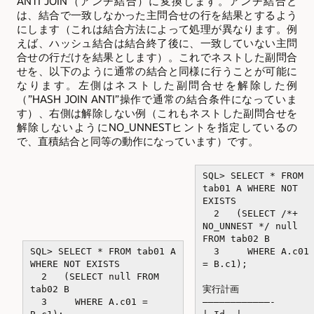
ANTI JOIN（アンチ結合）に変換します。アンチ結合と
は、結合で一致しなかった主問合せの行を結果とするよう
にします（これは結合方法によって処理が異なります。例
えば、ハッシュ結合は結合終了後に、一致していない主問
合せの行だけを結果とします）。これでネストした副問合
せを、以下のように通常の結合と同様に行うことが可能に
なります。左側はネストした副問合せを解除した例
（”HASH JOIN ANTI”操作で通常の結合条件になっていま
す）、右側は解除しない例（これもネストした副問合せを
解除しないようにNO_UNNESTヒントを指定しているの
で、直積結合と同等の動作になっています）です。
SQL> SELECT * FROM
tab01 A WHERE NOT
EXISTS
2 (SELECT /*+
NO_UNNEST */ null
FROM tab02 B
SQL> SELECT * FROM tab01 A
3 WHERE A.c01
WHERE NOT EXISTS
= B.c1);
2 (SELECT null FROM
tab02 B
実行計画
3 WHERE A.c01 =
————————————-