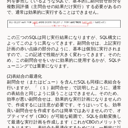
列を参照しているようなSQLで、基本的に副問合せ部分を
複数回評価（主問合せの結果だけ実行）する必要があるの
で、通常は効果的に実行することはできません。
この三つのSQLは同じ実行結果になりますが、SQL構文に
よってこのように異なってきます。副問合せは、上記実行
計画の赤い点線の部分のように、基本は個別に実行されま
すので、この記述で性能が大きく変わってきます。そのた
め、この副問合せをいかに効果的に使用するかが、SQLチ
ューニングでは重要になります。
(2)表結合の最適化
副問合せ（またはビュー）を含んだSQLも同様に表結合を
行いますが、「（１）副問合せ」で説明したように、通常
の表結合と同じように扱うことはできません。そのため、
効率が悪い副問合せは、効果的な実行計画になりませんの
で、作成するには注意が必要です。そうはいっても、効率
良い副問合せを作成するのは簡単ではありませんので、オ
プティマイザ（CBO）が可能な範囲で、SQLを自動変換し
て最適な実行計画を作成します（これがCBOのメリットで
もあります）。表結合を最適化するためには、一般的に以