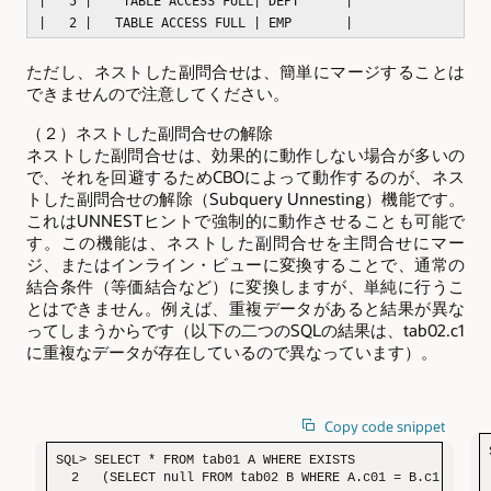
| 5 | TABLE ACCESS FULL| DEPT |
| 2 | TABLE ACCESS FULL | EMP |
ただし、ネストした副問合せは、簡単にマージすることは
できませんので注意してください。
（２）ネストした副問合せの解除
ネストした副問合せは、効果的に動作しない場合が多いの
で、それを回避するためCBOによって動作するのが、ネス
トした副問合せの解除（Subquery Unnesting）機能です。
これはUNNESTヒントで強制的に動作させることも可能で
す。この機能は、ネストした副問合せを主問合せにマー
ジ、またはインライン・ビューに変換することで、通常の
結合条件（等価結合など）に変換しますが、単純に行うこ
とはできません。例えば、重複データがあると結果が異な
ってしまうからです（以下の二つのSQLの結果は、tab02.c1
に重複なデータが存在しているので異なっています）。
Copy code snippet
SQL> SELECT * FROM tab01 A WHERE EXISTS

  2   (SELECT null FROM tab02 B WHERE A.c01 = B.c1);
