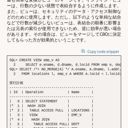
ーは、行数の少ない状態で表結合するように作成します。
また、ビューは、セキュリティのデータ・アクセス制御な
どのために使用します。ただし、以下のような単純な結合
などで行数が減少しないビューは、表結合の順番に影響ま
たは元表の索引が使用できないため、逆に効率が悪い場合
があります。その場合は、ビューをマージしてCBOに決定
してもらった方が効果的ということです。
Copy code snippet
SQL> CREATE VIEW emp_v AS

  2     SELECT e.ename, d.dname, d.locid FROM emp e, dept d
SQL> SELECT /*+ NO_MERGE(A) */ A.ename, A.dname, l.addr, l.z
  2   FROM locations l, emp_v A WHERE A.locid = l.locid;

実行計画

------------------------------------------

| Id  | Operation            | Name      |

------------------------------------------

|   0 | SELECT STATEMENT     |           |

|*  1 |  HASH JOIN           |           |

|*  2 |   TABLE ACCESS FULL  | LOCATIONS |

|   3 |   VIEW               | EMP_V     |

|*  4 |    HASH JOIN         |           |

|   5 |     TABLE ACCESS FULL| DEPT      |
