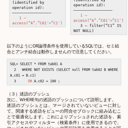
(identified by
operation id):
operation id):
—————————————————
—————————————————
1 –
1 –
access(“A”.”C01″=”C1″)
access(“A”.”C01″=”C1″)
3 – filter(“C1” IS
NOT NULL)
以下のようにOR論理条件を使用しているSQLでは、セミ結
合とアンチ結合は動作しませんので注意してください。
SQL> SELECT * FROM tab01 A
2 WHERE NOT EXISTS (SELECT null FROM tab02 B WHERE
A.c01 = B.c1)
3
OR
A.c02 = 100 ;
（３）述語のプッシュ
次に、WHERE句の述語のプッシュについて説明します。
述語のプッシュとは、マージされていないビューに対し
て、関連する述語をビューの問合せブロックに組み込むこ
とで最適化します。これによりプッシュされた述語を、索
引アクセスやフィルター（検索条件）に使用できるので、
マージされていないビューの実行計画を改善することが可