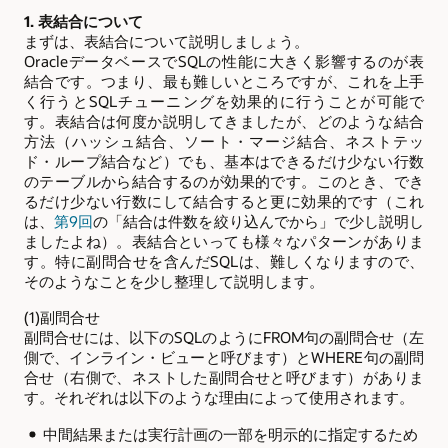
1. 表結合について
まずは、表結合について説明しましょう。
OracleデータベースでSQLの性能に大きく影響するのが表
結合です。つまり、最も難しいところですが、これを上手
く行うとSQLチューニングを効果的に行うことが可能で
す。表結合は何度か説明してきましたが、どのような結合
方法（ハッシュ結合、ソート・マージ結合、ネストテッ
ド・ループ結合など）でも、基本はできるだけ少ない行数
のテーブルから結合するのが効果的です。このとき、でき
るだけ少ない行数にして結合すると更に効果的です（これ
は、
第9回
の「結合は件数を絞り込んでから」で少し説明し
ましたよね）。表結合といっても様々なパターンがありま
す。特に副問合せを含んだSQLは、難しくなりますので、
そのようなことを少し整理して説明します。
(1)副問合せ
副問合せには、以下のSQLのようにFROM句の副問合せ（左
側で、インライン・ビューと呼びます）とWHERE句の副問
合せ（右側で、ネストした副問合せと呼びます）がありま
す。それぞれは以下のような理由によって使用されます。
中間結果または実行計画の一部を明示的に指定するため