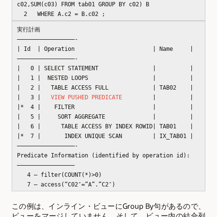
c02,SUM(c03) FROM tab01 GROUP BY c02) B
2 WHERE A.c2 = B.c02 ;
実行計画
—————————————————-
| Id | Operation | Name |
—————————————————-
| 0 | SELECT STATEMENT | |
| 1 | NESTED LOOPS | |
| 2 | TABLE ACCESS FULL | TAB02 |
| 3 |
VIEW PUSHED PREDICATE
| |
|* 4 | FILTER | |
| 5 | SORT AGGREGATE | |
| 6 | TABLE ACCESS BY INDEX ROWID| TAB01 |
|* 7 | INDEX UNIQUE SCAN | IX_TAB01 |
—————————————————-
Predicate Information (identified by operation id):
—————————————————
4 – filter(COUNT(*)>0)
7 – access(“C02″=”A”.”C2″)
この例は、インライン・ビューにGroup By句があるので、
ビューをマージしていません。そして、ビュー内の結合列