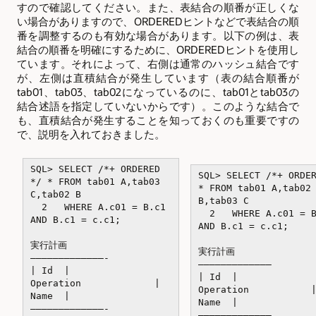
すので確認してください。また、表結合の順番が正しくな
い場合がありますので、ORDEREDヒントなどで表結合の順
番を調整するのも有効な場合があります。以下の例は、表
結合の順番を明確にするために、ORDEREDヒントを使用し
ています。それによって、右側は通常のハッシュ結合です
が、左側は直積結合が発生しています（表の結合順番が
tab01、tab03、tab02になっているのに、tab01とtab03の
結合述語を指定していないからです）。このような結合で
も、直積結合が発生することを知っておくのも重要ですの
で、説明を入れておきました。
SQL> SELECT /*+ ORDERED
SQL> SELECT /*+ ORDE
*/ * FROM tab01 A,tab03
* FROM tab01 A,tab02
C,tab02 B
B,tab03 C
2 WHERE A.c01 = B.c1
2 WHERE A.c01 = B
AND B.c1 = c.c1;
AND B.c1 = c.c1;
実行計画
実行計画
—————————————-
————————————–
| Id |
| Id |
Operation |
Operation 
Name |
Name |
—————————————-
————————————–