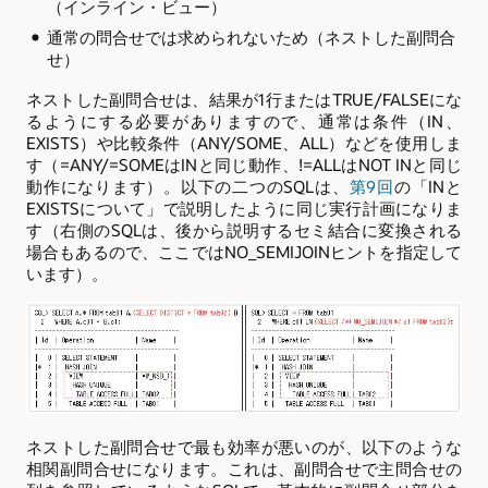
（インライン・ビュー）
通常の問合せでは求められないため（ネストした副問合
せ）
ネストした副問合せは、結果が1行またはTRUE/FALSEにな
るようにする必要がありますので、通常は条件（IN、
EXISTS）や比較条件（ANY/SOME、ALL）などを使用しま
す（=ANY/=SOMEはINと同じ動作、!=ALLはNOT INと同じ
動作になります）。以下の二つのSQLは、
第9回
の「INと
EXISTSについて」で説明したように同じ実行計画になりま
す（右側のSQLは、後から説明するセミ結合に変換される
場合もあるので、ここではNO_SEMIJOINヒントを指定して
います）。
ネストした副問合せで最も効率が悪いのが、以下のような
相関副問合せになります。これは、副問合せで主問合せの