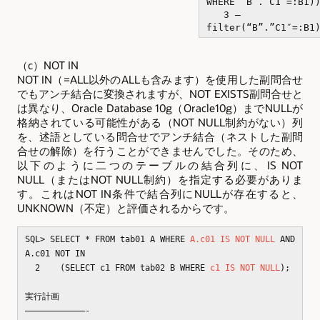
WHERE “B”.”C1″=:B1)
3 –
filter(“B”.”C1″=:B1
（c）NOT IN
NOT IN（=ALL以外のALLも含みます）を使用した副問合せ
でもアンチ結合に変換されますが、NOT EXISTS副問合せと
は異なり、Oracle Database 10g（Oracle10g）までNULLが
格納されている可能性がある（NOT NULL制約がない）列
を、述語としている問合せでアンチ結合（ネストした副問
合せの解除）を行うことができませんでした。そのため、
以下のように二つのテーブルの結合列に、IS NOT
NULL（またはNOT NULL制約）を指定する必要がありま
す。これはNOT IN条件で結合列にNULLが存在すると、
UNKNOWN（不定）と評価されるからです。
SQL> SELECT * FROM tab01 A WHERE
A.c01 IS NOT NULL
AND
A.c01 NOT IN
2 (SELECT c1 FROM tab02 B WHERE
c1 IS NOT NULL
);
実行計画
————————————-