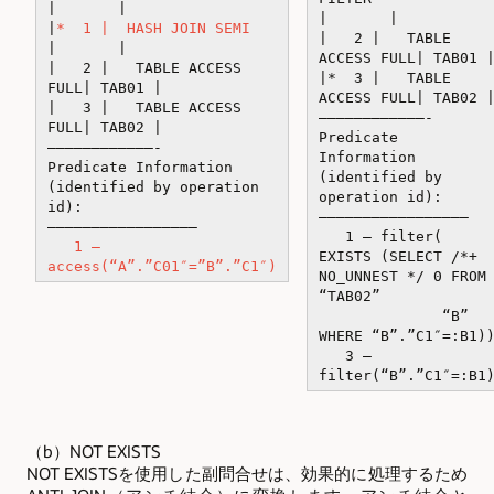
| |
| |
|
* 1 | HASH JOIN SEMI
| 2 | TABLE
| |
ACCESS FULL| TAB01 
| 2 | TABLE ACCESS
|* 3 | TABLE
FULL| TAB01 |
ACCESS FULL| TAB02 
| 3 | TABLE ACCESS
————————————-
FULL| TAB02 |
Predicate
————————————-
Information
Predicate Information
(identified by
(identified by operation
operation id):
id):
—————————————————
—————————————————
1 – filter(
1 –
EXISTS (SELECT /*+
access(“A”.”C01″=”B”.”C1″)
NO_UNNEST */ 0 FROM
“TAB02”
“B”
WHERE “B”.”C1″=:B1)
3 –
filter(“B”.”C1″=:B1
（b）NOT EXISTS
NOT EXISTSを使用した副問合せは、効果的に処理するため