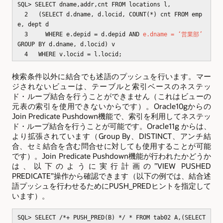
SQL> SELECT dname,addr,cnt FROM locations l,
2 (SELECT d.dname, d.locid, COUNT(*) cnt FROM emp
e, dept d
3 WHERE e.depid = d.depid AND
e.dname = ‘営業部’
GROUP BY d.dname, d.locid) v
4 WHERE v.locid = l.locid;
検索条件以外に結合でも述語のプッシュを行います。マー
ジされないビューは、テーブルと索引ベースのネステッ
ド・ループ結合を行うことができません（これはビューの
元表の索引を使用できないからです）。Oracle10gからの
Join Predicate Pushdown機能で、索引を利用してネステッ
ド・ループ結合を行うことが可能です。Oracle11g からは、
より拡張されています（Group By、DISTINCT、アンチ結
合、セミ結合を含む問合せに対しても使用することが可能
です）。Join Predicate Pushdown機能が行われたかどうか
は、以下のように実行計画の”VIEW PUSHED
PREDICATE”操作から確認できます（以下の例では、結合述
語プッシュを行わせるためにPUSH_PREDヒントを指定して
います）。
SQL> SELECT /*+ PUSH_PRED(B) */ * FROM tab02 A,(SELECT