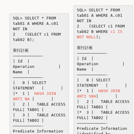
SQL> SELECT * FROM
tab01 A WHERE A.c01
SQL> SELECT * FROM
NOT IN
tab01 A WHERE A.c01
2 (SELECT c1 FROM
NOT IN
tab02 B WHERE
c1 IS
2 (SELECT c1 FROM
NOT NULL
);
tab02 B);
実行計画
実行計画
————————————-
————————————-
| Id |
| Id |
Operation |
Operation |
Name |
Name |
————————————-
————————————-
| 0 | SELECT
| 0 | SELECT
STATEMENT | |
STATEMENT | |
|* 1 |
HASH JOIN
|* 1 |
HASH JOIN
ANTI SNA
| |
ANTI NA
| |
| 2 | TABLE ACCESS
| 2 | TABLE ACCESS
FULL| TAB01 |
FULL| TAB01 |
|* 3 | TABLE ACCESS
| 3 | TABLE ACCESS
FULL| TAB02 |
FULL| TAB02 |
————————————-
————————————-
Predicate Information
Predicate Information
(identified by