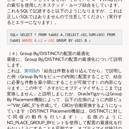
の索引を使用したネステッド・ループ結合をしています。
これをSQLで記述すると以下のようになりますが、これは
正しいSQLではありませんので注意してください（実行す
るとエラーになります）。
SQL> SELECT * FROM tab02 A,(SELECT c02,SUM(c03) FROM
tab01
WHERE A.c2 = c02
GROUP BY c02) B ;
（４）Group By/DISTINCTの配置の最適化
最後に、Group By/DISTINCTの配置の最適化について説明
します。
これは、
第9回
の「結合は件数を絞り込んでから」で説明し
た例（Group By句をビューの内側に配置することで、結合
に必要な件数を最小限にすることが可能です）の内容にな
ります。この中で「さすがにオプティマイザもここまでは
変換しません」と説明しましたが、Oracle11gからはGroup
By Placement機能によって、以下の左側のように内部ビュ
ー”VW_GBC_5”を作成して、CBOが自動変換するようになっ
ています（DISTINCT Placement機能は、DISTINCTに対し
て同様の動作を行います）。右側のように
NO_PLACE_GROUP_BYヒントを使用して配置の最適化を行
わないようにすることも可能です。オプティマイザ統計の