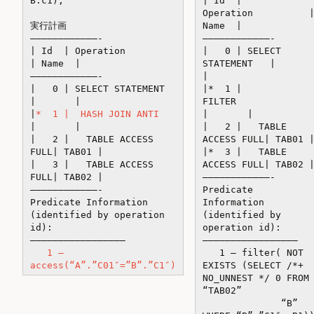
B.c1);
| Id |
Operation 
実行計画
Name |
————————————-
————————————-
| Id | Operation
| 0 | SELECT
| Name |
STATEMENT |
————————————-
|
| 0 | SELECT STATEMENT
|* 1 |
| |
FILTER
|
* 1 | HASH JOIN ANTI
| |
| |
| 2 | TABLE
| 2 | TABLE ACCESS
ACCESS FULL| TAB01 
FULL| TAB01 |
|* 3 | TABLE
| 3 | TABLE ACCESS
ACCESS FULL| TAB02 
FULL| TAB02 |
————————————-
————————————-
Predicate
Predicate Information
Information
(identified by operation
(identified by
id):
operation id):
—————————————————
—————————————————
1 –
1 – filter( NOT
access(“A”.”C01″=”B”.”C1″)
EXISTS (SELECT /*+
NO_UNNEST */ 0 FROM
“TAB02”
“B”