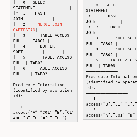
| 0 | SELECT
| 0 | SELECT
STATEMENT | |
STATEMENT | 
|* 1 | HASH
|* 1 | HASH
JOIN | |
JOIN | 
| 2 |
MERGE JOIN
|* 2 | HASH
CARTESIAN
| |
JOIN | 
| 3 | TABLE ACCESS
| 3 | TABLE ACCE
FULL | TAB01 |
FULL| TAB01 |
| 4 | BUFFER
| 4 | TABLE ACCE
SORT | |
FULL| TAB02 |
| 5 | TABLE ACCESS
| 5 | TABLE ACCES
FULL | TAB03 |
FULL | TAB03 |
| 6 | TABLE ACCESS
————————————–
FULL | TAB02 |
Predicate Informatio
—————————————-
(identified by opera
Predicate Information
id):
(identified by operation
—————————————————
id):
1 –
————————————————-
access(“B”.”C1″=”C”.
1 –
2 –
access(“A”.”C01″=”B”.”C1″
access(“A”.”C01″=”B”
AND “B”.”C1″=”C”.”C1″)