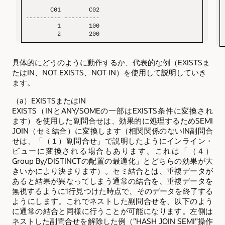
       C01        C02

---------- ----------

         1        100

         2        200
具体的にどうのように動作するか、代表的な例（EXISTSま
たはIN、NOT EXISTS、NOT IN）を使用して説明していき
ます。
（a）EXISTSまたはIN
EXISTS（INとANY/SOMEの一部はEXISTS条件に変換され
ます）を使用した副問合せは、効果的に処理するためSEMI
JOIN（セミ結合）に変換します（相関関係のないIN副問合
せは、「（１）副問合せ」で説明したようにインライン・
ビューに変換される場合もあります。これは「（４）
Group By/DISTINCTの配置の最適化」とどちらの効果が大
きいかにより決まります）。セミ結合とは、重複データが
あると結果が異なってしまう通常の結合を、重複データを
無視するように1行見つけた時点で、そのデータを終了する
ようにします。これでネストした副問合せを、以下のよう
に通常の結合と同様に行うことが可能になります。左側は
ネストした副問合せを解除した例（”HASH JOIN SEMI”操作