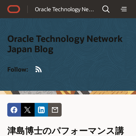
Accessibility Policy
Oracle Technology Network Japan Blog
Oracle Technology Network
Japan Blog
RSS
Follow:
津島博士のパフォーマンス講