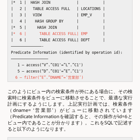
|* 1 | HASH JOIN | |
| 2 | TABLE ACCESS FULL | LOCATIONS |
| 3 | VIEW | EMP_V |
| 4 | HASH GROUP BY | |
|* 5 | HASH JOIN | |
|
* 6 | TABLE ACCESS FULL| EMP
|
| 6 | TABLE ACCESS FULL| DEPT |
——————————————-
Predicate Information (identified by operation id):
—————————————————
1 – access(“V”.”C01″=”L”.”C1″)
5 – access(“D”.”C01″=”E”.”C1″)
6 – filter(“E”.”DNAME”=’営業部’)
このようにビュー内の検索条件が外にある場合に、その検
索時に検索条件をビューに移動させることで、最適な実行
計画にするようにします。上記実行計画では、検索条件
（dname= ‘営業部’）がビューに移動されています
（Predicate Informationを確認すると、その操作がid=6と
ビュー内であることが分かります）。これをSQLで記述す
ると以下のようになります。