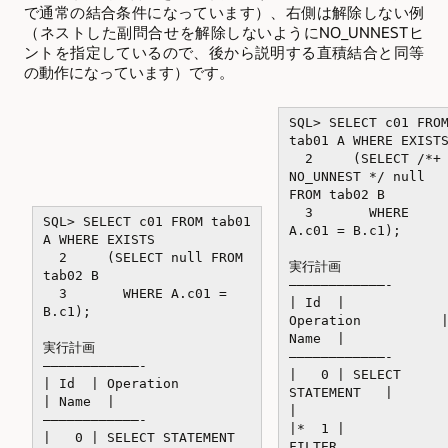
で通常の結合条件になっています）、右側は解除しない例
（ネストした副問合せを解除しないようにNO_UNNESTヒ
ントを指定しているので、後から説明する直積結合と同等
の動作になっています）です。
SQL> SELECT c01 FRO
tab01 A WHERE EXIST
2 (SELECT /*+
NO_UNNEST */ null
FROM tab02 B
3 WHERE
SQL> SELECT c01 FROM tab01
A.c01 = B.c1);
A WHERE EXISTS
2 (SELECT null FROM
実行計画
tab02 B
————————————-
3 WHERE A.c01 =
| Id |
B.c1);
Operation 
Name |
実行計画
————————————-
————————————-
| 0 | SELECT
| Id | Operation
STATEMENT |
| Name |
|
————————————-
|* 1 |
| 0 | SELECT STATEMENT
FILTER