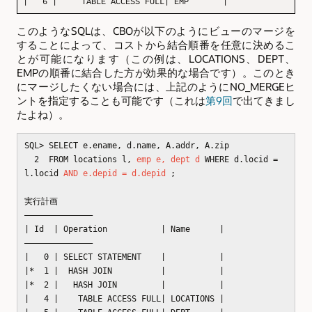
|   6 |     TABLE ACCESS FULL| EMP       |
このようなSQLは、CBOが以下のようにビューのマージを
することによって、コストから結合順番を任意に決めるこ
とが可能になります（この例は、LOCATIONS、DEPT、
EMPの順番に結合した方が効果的な場合です）。このとき
にマージしたくない場合には、上記のようにNO_MERGEヒ
ントを指定することも可能です（これは
第9回
で出てきまし
たよね）。
SQL> SELECT e.ename, d.name, A.addr, A.zip
2 FROM locations l,
emp e, dept d
WHERE d.locid =
l.locid
AND e.depid = d.depid
;
実行計画
—————————————–
| Id | Operation | Name |
—————————————–
| 0 | SELECT STATEMENT | |
|* 1 | HASH JOIN | |
|* 2 | HASH JOIN | |
| 4 | TABLE ACCESS FULL| LOCATIONS |