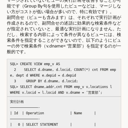
能です（Group By句を使用したビューなどは、マージしな
い方がコストが低い場合が多いので、特に有効です）。
副問合せ（ビューも含みます）は、それぞれで実行計画が
作成されるので、副問合せの述語に効果的な検索条件など
が指定されていないと、最適な実行計画になりません。た
だし、検索する内容によって条件が異なるビューには、検
索条件を指定することができないので、以下のようにビュ
ーの外で検索条件（v.dname= ‘営業部’）を指定するのが一
般的です。
SQL> CREATE VIEW emp_v AS
2 SELECT d.dname, d.locid, COUNT(*) cnt FROM emp
e, dept d WHERE e.depid = d.depid
3 GROUP BY d.dname, d.locid;
SQL> SELECT dname,addr,cnt FROM emp_v v,locations l
WHERE v.locid = l.locid AND v.dname = ‘営業部’;
実行計画
——————————————-
| Id | Operation | Name |
——————————————-
| 0 | SELECT STATEMENT | |