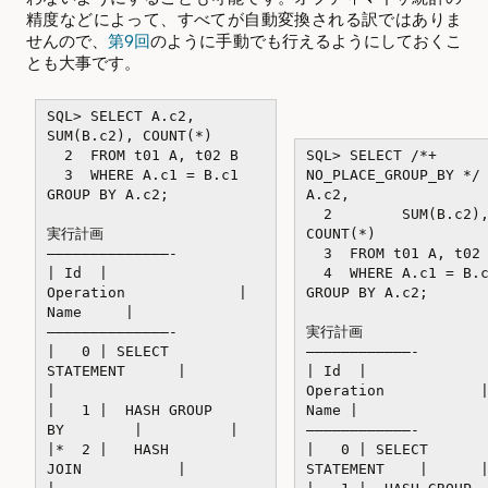
精度などによって、すべてが自動変換される訳ではありま
せんので、
第9回
のように手動でも行えるようにしておくこ
とも大事です。
SQL> SELECT A.c2,
SUM(B.c2), COUNT(*)
2 FROM t01 A, t02 B
SQL> SELECT /*+
3 WHERE A.c1 = B.c1
NO_PLACE_GROUP_BY */
GROUP BY A.c2;
A.c2,
2 SUM(B.c2)
実行計画
COUNT(*)
——————————————-
3 FROM t01 A, t02 
| Id |
4 WHERE A.c1 = B.c
Operation |
GROUP BY A.c2;
Name |
——————————————-
実行計画
| 0 | SELECT
————————————-
STATEMENT |
| Id |
|
Operation 
| 1 | HASH GROUP
Name |
BY | |
————————————-
|* 2 | HASH
| 0 | SELECT
JOIN |
STATEMENT | 