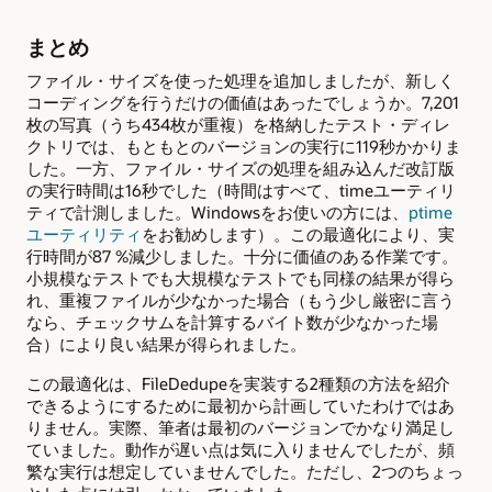
まとめ
ファイル・サイズを使った処理を追加しましたが、新しく
コーディングを行うだけの価値はあったでしょうか。7,201
枚の写真（うち434枚が重複）を格納したテスト・ディレ
クトリでは、もともとのバージョンの実行に119秒かかりま
した。一方、ファイル・サイズの処理を組み込んだ改訂版
の実行時間は16秒でした（時間はすべて、timeユーティリ
ティで計測しました。Windowsをお使いの方には、
ptime
ユーティリティ
をお勧めします）。この最適化により、実
行時間が87 %減少しました。十分に価値のある作業です。
小規模なテストでも大規模なテストでも同様の結果が得ら
れ、重複ファイルが少なかった場合（もう少し厳密に言う
なら、チェックサムを計算するバイト数が少なかった場
合）により良い結果が得られました。
この最適化は、FileDedupeを実装する2種類の方法を紹介
できるようにするために最初から計画していたわけではあ
りません。実際、筆者は最初のバージョンでかなり満足し
ていました。動作が遅い点は気に入りませんでしたが、頻
繁な実行は想定していませんでした。ただし、2つのちょっ