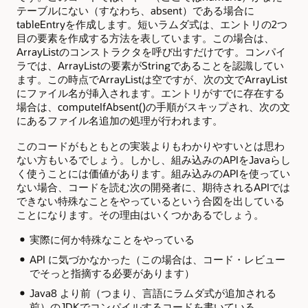
テーブルにない（すなわち、absent）である場合に
tableEntryを作成します。短いラムダ式は、エントリの2つ
目の要素を作成する方法を表しています。この場合は、
ArrayListのコンストラクタを呼び出すだけです。コンパイ
ラでは、ArrayListの要素がStringであることを認識してい
ます。この時点でArrayListは空ですが、次の文でArrayList
にファイル名が挿入されます。エントリがすでに存在する
場合は、computeIfAbsent()の手順がスキップされ、次の文
にあるファイル名追加の処理が行われます。
このコードがもともとの実装よりもわかりやすいとは思わ
ない方もいるでしょう。しかし、組み込みのAPIをJavaらし
く使うことには価値があります。組み込みのAPIを使ってい
ない場合、コードを読む次の開発者に、期待されるAPIでは
できない特殊なことをやっているという合図を出している
ことになります。その理由はいくつかあるでしょう。
実際に何か特殊なことをやっている
API に気づかなかった（この場合は、コード・レビュー
でそっと指摘する必要があります）
Java8 より前（つまり、言語にラムダ式が追加される
前）のJDKでコンパイルするコードを書いている