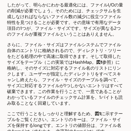
したがって、明らかにわかる最適化には、ファイルI/Oの量
の削減が必要でしょう。そのためには、チェックサムを生
成しなければならないファイル数の減少に役立つファイル
特性を見つけることが必要です。その意味で有用なデータ
項目の1つが、ファイル・サイズです。サイズが異なる2つ
のファイルが重複ファイルということはありえません。
さらに、ファイル・サイズはファイルシステムでファイル
自体のエントリに格納されるので、ディレクトリ・ツリー
をたどる処理の中で高速に取得できます。そして取得した
サイズをテーブル（この実装ではHashMap。
図1
参照）に
格納し、そのサイズに対応するファイル名のリストにリン
クします。ユーザーが指定したディレクトリをすべてスキ
ャンし終えたら、ファイル・サイズのテーブルを調べて、
サイズに対応するファイルが1つしかないエントリはすべて
破棄できます。この作業を行うことで、一意であることが
わかっているファイルのチェックサム計算を、1バイトも読
み取ることなく回避しています。
ここで行うことをしっかりと理解するため、
図1
に示すテー
ブルをご覧ください。エントリのキーは、ファイル・サイ
ズを保持するlongです。エントリの値部分は、ファイル名