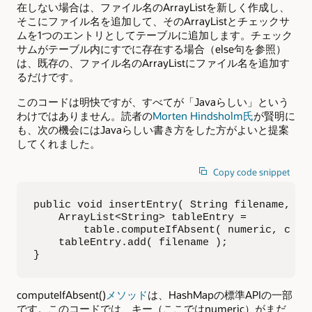
在しない場合は、ファイル名のArrayListを新しく作成し、
そこにファイル名を追加して、そのArrayListとチェックサ
ムを1つのエントリとしてテーブルに追加します。チェック
サムがテーブル内にすでに存在する場合（else句を参照）
は、既存の、ファイル名のArrayListにファイル名を追加す
るだけです。
このコードは明快ですが、すべてが「Javaらしい」という
わけではありません。読者の
Morten Hindsholm氏
が賢明に
も、次の機会にはJavaらしい書き方をした方がよいと提案
してくれました。
Copy code snippet
public void insertEntry( String filename, Lon
    ArrayList<String> tableEntry =

        table.computeIfAbsent( numeric, c -> 
    tableEntry.add( filename );

}
computeIfAbsent()
メソッド
は、HashMapの標準APIの一部
です。このコードでは、キー（ここではnumeric）がまだ