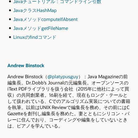
Javaチュートリアル：コマンドライン引数
JavaクラスHashMap
JavaメソッドcomputeIfAbsent
JavaメソッドgetFileName
Linuxのfindコマンド
Andrew Binstock
Andrew Binstock（
@platypusguy
）：Java Magazineの前
編集長。Dr.Dobb’s Journalの元編集長。オープンソースの
iText PDFライブラリを扱う会社（2015年に他社によって買
収）の共同創業者。16刷を経て、現在もロング・テールと
して扱われている、Cでのアルゴリズム実装についての書籍
を執筆。以前はUNIX Reviewで編集長を務め、その前にはC
Gazetteを創刊し編集長を務めた。妻とともにシリコン・バ
レーに住んでおり、コーディングや編集をしていないとき
は、ピアノを学んでいる。