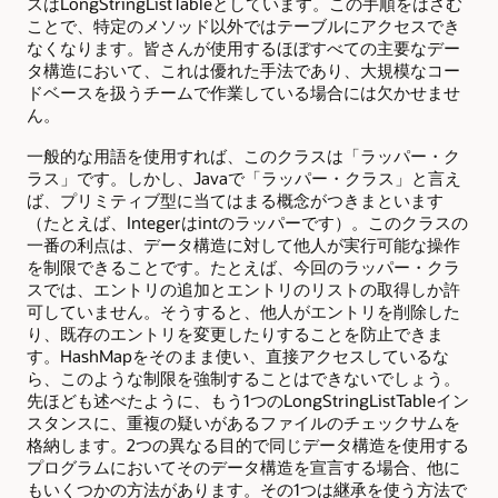
スはLongStringListTableとしています。この手順をはさむ
ことで、特定のメソッド以外ではテーブルにアクセスでき
なくなります。皆さんが使用するほぼすべての主要なデー
タ構造において、これは優れた手法であり、大規模なコー
ドベースを扱うチームで作業している場合には欠かせませ
ん。
一般的な用語を使用すれば、このクラスは「ラッパー・ク
ラス」です。しかし、Javaで「ラッパー・クラス」と言え
ば、プリミティブ型に当てはまる概念がつきまといます
（たとえば、Integerはintのラッパーです）。このクラスの
一番の利点は、データ構造に対して他人が実行可能な操作
を制限できることです。たとえば、今回のラッパー・クラ
スでは、エントリの追加とエントリのリストの取得しか許
可していません。そうすると、他人がエントリを削除した
り、既存のエントリを変更したりすることを防止できま
す。HashMapをそのまま使い、直接アクセスしているな
ら、このような制限を強制することはできないでしょう。
先ほども述べたように、もう1つのLongStringListTableイン
スタンスに、重複の疑いがあるファイルのチェックサムを
格納します。2つの異なる目的で同じデータ構造を使用する
プログラムにおいてそのデータ構造を宣言する場合、他に
もいくつかの方法があります。その1つは継承を使う方法で