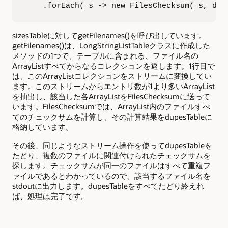
    .forEach( s -> new FilesChecksum( s
sizesTableに対してgetFilenames()を呼び出しています。
getFilenames()は、LongStringListTableクラスに作成した
メソッドの1つで、テーブルに含まれる、ファイル名の
ArrayListすべてからなるコレクションを返します。1行目で
は、このArrayListコレクションをストリームに変換してい
ます。このストリームからエントリ数が1より多いArrayList
を抽出し、該当した各ArrayListをFilesChecksumに送って
います。FilesChecksumでは、ArrayList内のファイルすべ
てのチェックサムを計算し、その計算結果をdupesTableに
格納しています。
その後、同じようなストリーム操作を使ってdupesTableを
たどり、複数のファイルに関連付けられたチェックサムを
探します。チェックサムが同一のファイルはすべて重複フ
ァイルであるとわかっているので、該当するファイル名を
stdoutに出力します。dupesTableをすべてたどり終えれ
ば、処理は完了です。