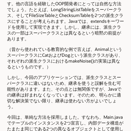
す。他の言語を経験したOOP開発者にとっては自然な方法
でしょう。たとえば、LongStringListTableをスーパークラ
ス、そしてFileSizeTableとChecksumTableを2つの派生クラ
スにすることが考えられます。Javaでは、extendsキーワー
ドを使用して実現できます。しかし、継承には、派生クラ
スの一部はスーパークラスとは異なるという暗黙の前提が
あります。
（昔から使われている教育的な例で言えば、Animalという
スーパークラスにCatおよびDogという派生クラスがあり、
それぞれの派生クラスにおけるmakeNoise()の実装は異な
るというものです。）
しかし、今回のアプリケーションでは、派生クラスとスー
パークラスに違いはないため、継承を使うと誤解を生む可
能性があります。また、その点とは無関係ですが、Javaで
の継承は好まれなくなっています。そのため、明らかに適
切な解決策でない限り、継承は使わない方がよいでしょ
う。
今回は、単純な方法を採用しました。すなわち、Main.java
でテーブルのインスタンスを2つ宣言し、内部データ構造が
たまたま同じである2つの異なるオブジェクトとして使用し