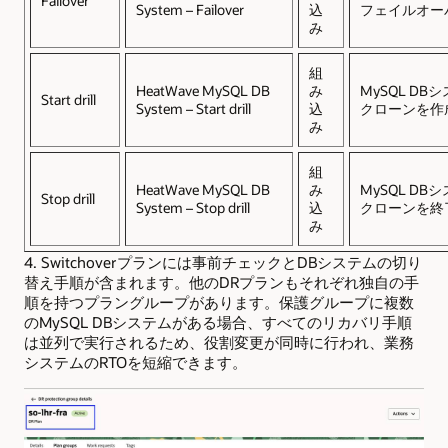
Failover
System – Failover
込
フェイルオー
み
組
HeatWave MySQL DB
み
MySQL DB
Start drill
System – Start drill
込
クローンを作
み
組
HeatWave MySQL DB
み
MySQL DB
Stop drill
System – Stop drill
込
クローンを終
み
4. Switchoverプランには事前チェックとDBシステムの切り
替え手順が含まれます。他のDRプランもそれぞれ独自の手
順を持つプラングループがあります。保護グループに複数
のMySQL DBシステムがある場合、すべてのリカバリ手順
は並列で実行されるため、役割変更が同時に行われ、業務
システムのRTOを短縮できます。