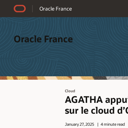
Accessibility Policy
Oracle France
Oracle France
Cloud
AGATHA appuie
sur le cloud d’
January 27, 2025
4 minute read