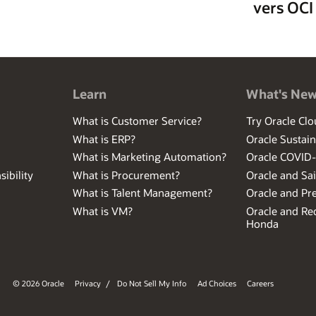
vers OCI
Learn
What's Ne
What is Customer Service?
Try Oracle Clo
What is ERP?
Oracle Sustain
What is Marketing Automation?
Oracle COVID
ibility
What is Procurement?
Oracle and Sa
What is Talent Management?
Oracle and Pr
What is VM?
Oracle and Red
Honda
© 2026 Oracle
Privacy
/
Do Not Sell My Info
Ad Choices
Careers