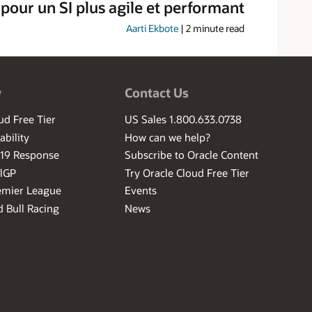
 pour un SI plus agile et performant
Aarti Ekbote
|
2
minute read
w
Contact Us
ud Free Tier
US Sales 1.800.633.0738
ability
How can we help?
-19 Response
Subscribe to Oracle Content
ilGP
Try Oracle Cloud Free Tier
emier League
Events
 Bull Racing
News