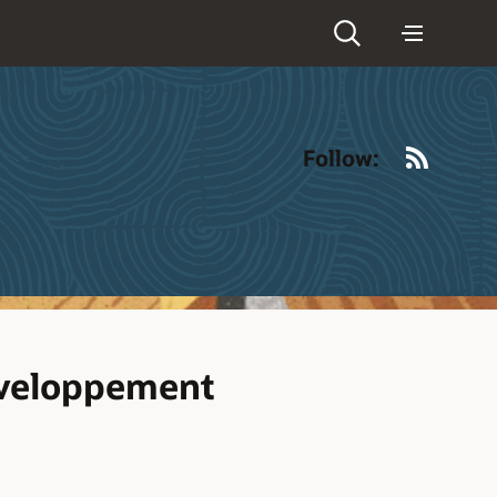
RSS
Follow:
éveloppement