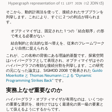
Hypergraph representation of
2 JOIN t3)
t1 LEFT JOIN (t
そこから、動的計画法を使って、接続されたサブプランを
列挙します。これにより、すぐに 2 つの利点が得られま
す。
オプティマイザは、固定された 1 つの「結合順序」の形
で考える必要がない
結合制約と合法的な並べ替えを、従来のフレームワーク
より自然に捉えられる
これが、この名称の背後にある理論的基盤です。探索空間
はハイパーグラフとして表現され、オプティマイザはその
ハイパーグラフの有効な接続分割を列挙します。この研究
の元になった論文は、SIGMOD 2008 で発表された
Guido
Moerkotte と Thomas Neumann による “Dynamic
Programming Strikes Back”
です。
実務上なぜ重要なのか
ハイパーグラフ・オプティマイザが有用なのは、いくつか
の重要な選択を、後付けではなく最適化の第一級の要素と
して扱えるようにするからです。