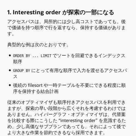
1. Interesting order が探索の一部になる
アクセスパスは、局所的には少し高コストであっても、後
で価値を持つ順序で行を返すなら、保持する価値がありま
す。
典型的な例は次のとおりです。
でソートを回避できるインデックス
ORDER BY ... LIMIT
順序
にとって有用な順序で入力を渡せるアクセスパ
GROUP BY
ス
後続の filesort や一時テーブルを不要にできる程度に順
序を保持する結合計画
従来のオプティマイザも順序付きアクセスパスを利用でき
ますが、探索の早い段階から広くそれを考慮するわけでは
ありません。ハイパーグラフ・オプティマイザは、代替案
を比較する際にこうした “interesting order” を意識するた
め、少し高価なサブプランであっても、それによって後で
より大きな作業を節約できるなら採用できます。