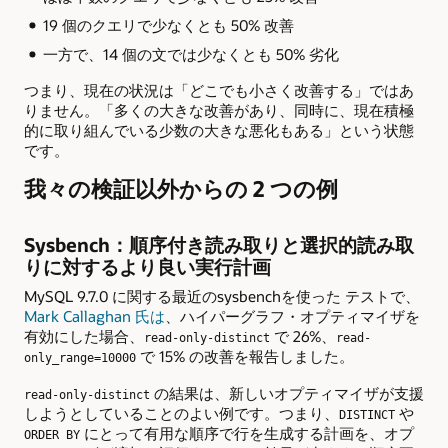
19 個のクエリで少なくとも 50% 改善
一方で、14 個の文では少なくとも 50% 劣化
つまり、現在の状況は「どこでも小さく改善する」ではあ
りません。「多くの大きな改善があり、同時に、現在積極
的に取り組んでいる少数の大きな悪化もある」という状態
です。
我々の検証以外からの 2 つの例
Sysbench：順序付き読み取りと選択的読み取
りに対するより良い実行計画
MySQL 9.7.0 に関する最近のsysbenchを使った テストで、
Mark Callaghan 氏は
、ハイパーグラフ・オプティマイザを
有効にした場合、
で 26%、
read-only-distinct
read-
で 15% の改善を報告しました。
only_range=10000
の結果は、新しいオプティマイザが支援
read-only-distinct
しようとしていることのよい例です。つまり、
や
DISTINCT
にとって有用な順序で行を生成する計画を、オプ
ORDER BY