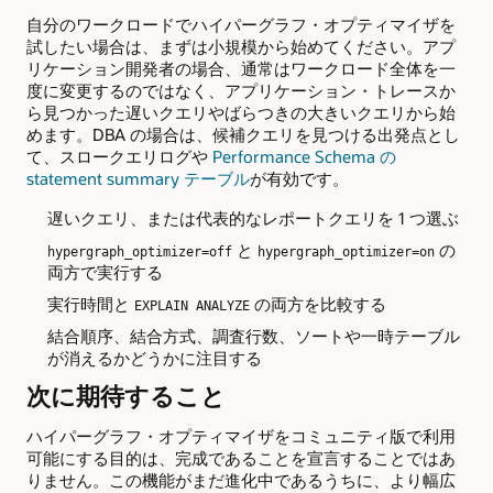
自分のワークロードでハイパーグラフ・オプティマイザを
試したい場合は、まずは小規模から始めてください。アプ
リケーション開発者の場合、通常はワークロード全体を一
度に変更するのではなく、アプリケーション・トレースか
ら見つかった遅いクエリやばらつきの大きいクエリから始
めます。DBA の場合は、候補クエリを見つける出発点とし
て、スロークエリログや
Performance Schema の
statement summary テーブル
が有効です。
遅いクエリ、または代表的なレポートクエリを 1 つ選ぶ
と
の
hypergraph_optimizer=off
hypergraph_optimizer=on
両方で実行する
実行時間と
の両方を比較する
EXPLAIN ANALYZE
結合順序、結合方式、調査行数、ソートや一時テーブル
が消えるかどうかに注目する
次に期待すること
ハイパーグラフ・オプティマイザをコミュニティ版で利用
可能にする目的は、完成であることを宣言することではあ
りません。この機能がまだ進化中であるうちに、より幅広