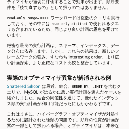
ティマイザが適切に評価することで効果が出ます。順序要
件を「後で直すもの」として扱うのではありません。
ワークロードは複数のクエリを実行
read-only_range=10000
しており、その中には
で使われるクエ
read-only-distinct
リも含まれているため、同じより良い計画の恩恵を受けて
います。
厳密な最良の実行計画は、スキーマ、インデックス、デー
タ分布に依存します。しかし、これらの結果は、新しいフ
レームワークの強み、すなわち interesting order、より広
い計画探索、より正確なコスト比較と整合しています。
実際のオプティマイザ異常が解消される例
Shattered Silicon
は最近、結合、
、
を含むク
ORDER BY
LIMIT
エリで、MySQL がはるかに悪い実行計画を選んだケースを
紹介しました。結合の同値性を通じて、優れたインデック
ス順の実行計画が利用可能だったにもかかわらずです。
これはまさに、ハイパーグラフ・オプティマイザが対処す
るために設計された種類の問題です。順序の性質が計画探
索の一部として扱われる場合、オプティマイザは、本来な