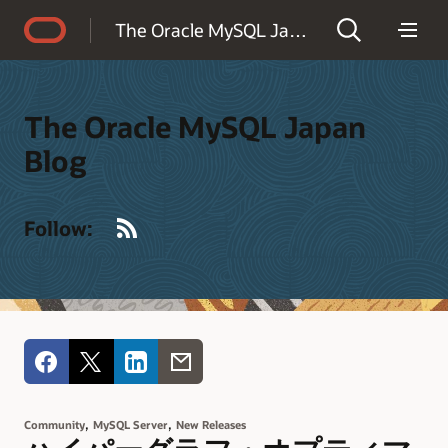
Accessibility Policy
The Oracle MySQL Japan Blog
The Oracle MySQL Japan
Blog
RSS
Follow:
,
,
Community
MySQL Server
New Releases