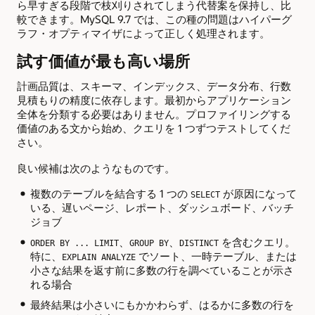
ら早すぎる段階で枝刈りされてしまう代替案を保持し、比
較できます。MySQL 9.7 では、この種の問題はハイパーグ
ラフ・オプティマイザによって正しく処理されます。
試す価値が最も高い場所
計画品質は、スキーマ、インデックス、データ分布、行数
見積もりの精度に依存します。最初からアプリケーション
全体を分類する必要はありません。プロファイリングする
価値のある文から始め、クエリを 1 つずつテストしてくだ
さい。
良い候補は次のようなものです。
複数のテーブルを結合する 1 つの
が原因になって
SELECT
いる、遅いページ、レポート、ダッシュボード、バッチ
ジョブ
、
、
を含むクエリ。
ORDER BY ... LIMIT
GROUP BY
DISTINCT
特に、
でソート、一時テーブル、または
EXPLAIN ANALYZE
小さな結果を返す前に多数の行を調べていることが示さ
れる場合
最終結果は小さいにもかかわらず、はるかに多数の行を