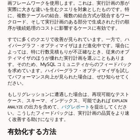
画フレームワークを使用します。これは、実行計画の形が
実際に大きな違いを生むクエリを対象としたものです。特
に、複数テーブルの結合、複数の結合方式が競合するワー
クロード、そして実行計画のある部分で生成された行の順
序が後続処理のコストに影響するケースに有効です。
すでに多くのクエリで改善が見られています。一方で、ハ
イパーグラフ・オプティマイザはまだ進化中です。場合に
よっては、特に行数見積もりが不正確なとき、従来のオプ
ティマイザのほうが優れた実行計画を選ぶこともありま
す。そのため、MySQL コミュニティからのフィードバック
を求めています。ハイパーグラフ・オプティマイザを試し
てパフォーマンス向上が見られた場合は、ぜひ知らせてく
ださい。
もしリグレッションに遭遇した場合は、再現可能なテスト
ケース、スキーマ、インデックス、可能であれば
EXPLAIN
の出力を含めて、
バグレポート
を提出してくださ
ANALYZE
い。こうしたフィードバックは、実行計画の品質をより速
く改善する助けになります。
有効化する方法