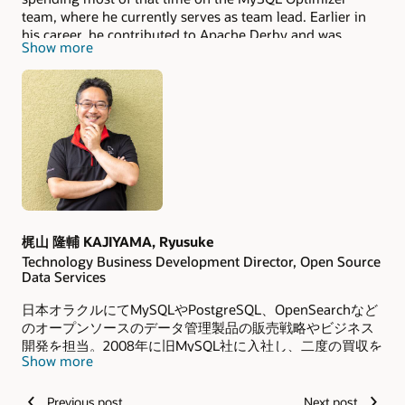
team, where he currently serves as team lead. Earlier in
his career, he contributed to Apache Derby and was
Show more
architectural lead for Java DB, and before that spent
about a decade developing ClustRa, a highly available
DBMS. He has presented on the MySQL Optimizer at
several conferences. Øystein holds a PhD in Computer
Science from the Norwegian University of Science and
Technology, and he lives in Trondheim, Norway.
梶山 隆輔 KAJIYAMA, Ryusuke
Technology Business Development Director, Open Source
Data Services
日本オラクルにてMySQLやPostgreSQL、OpenSearchなど
のオープンソースのデータ管理製品の販売戦略やビジネス
開発を担当。2008年に旧MySQL社に入社し、二度の買収を
Show more
経てオラクルに入社し、MySQLプリセールス部隊のアジア
太平洋地域マネージャーに。2024年10月より現職。
Previous post
Next post