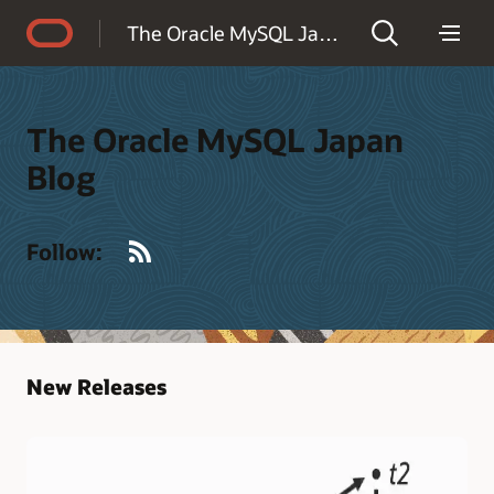
Accessibility Policy
The Oracle MySQL Japan Blog
The Oracle MySQL Japan
Blog
RSS
Follow:
New Releases