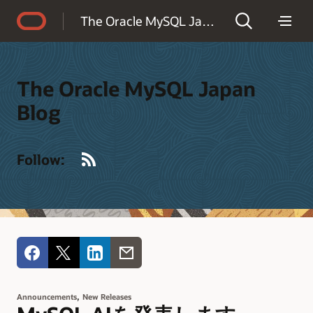
Accessibility Policy
The Oracle MySQL Japan Blog
The Oracle MySQL Japan
Blog
RSS
Follow:
,
Announcements
New Releases