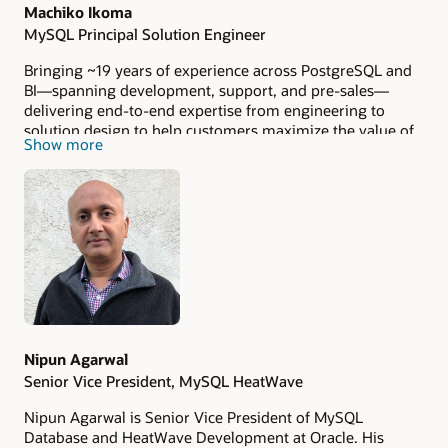
Machiko Ikoma
MySQL Principal Solution Engineer
Bringing ~19 years of experience across PostgreSQL and
BI—spanning development, support, and pre-sales—
delivering end-to-end expertise from engineering to
solution design to help customers maximize the value of
Show more
their data platforms.
Nipun Agarwal
Senior Vice President, MySQL HeatWave
Nipun Agarwal is Senior Vice President of MySQL
Database and HeatWave Development at Oracle. His