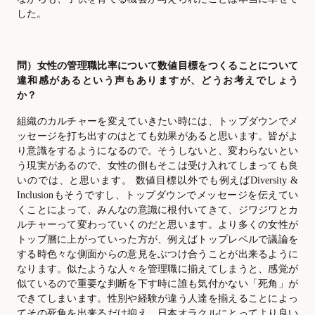
した。
問）女性の管理職比率について数値目標をつくることについて
違和感があるという声もありますが、どうお考えでしょう
か？
組織のカルチャーを変えていきたい時には、トップダウンでメ
ッセージを打ち出すのはとても効果があると思います。皆がよ
り意識をするようになるので。そうしないと、変わらないとい
う現実があるので、女性の側もそこは受け入れてしまっても良
いのでは、と思います。 数値目標以外でも例えば
Diversity &
Inclusionもそうですし、トップダウンでメッセージを伝えてい
くことによって、みんなの意識に根付いてきて、ジワジワとカ
ルチャーって変わっていくのだと思います。より多くの女性が
トップ層に上がっていった方が、例えばトップレベルで議論を
する時色々な側面からの意見をぶつけ合うことが出来るように
なります。似たような人々を管理職に揃えてしまうと、感覚が
似ているので重要な判断を下す時に誰も気付かない「死角」が
できてしまいます。性別や経験が違う人達を揃えることによっ
てその死角を出来るだけ抑え、日本オラクルにとってより良い