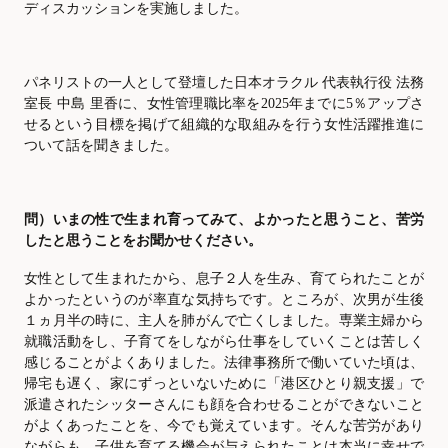
ディスカッションを実施しました。
パネリストの一人として登壇した日本オラクル 代表執行役 法務
室長 中島 里香に、女性管理職比率を
2025年までに5％アップさ
せるという目標を掲げて組織的な取組みを行う女性活躍推進に
ついて話を聞きました。
問）いまの性で生まれ育ってみて、よかったと思うこと、苦労
したと思うことをお聞かせください。
女性として生まれたから、息子２人を生み、育てられたことが
よかったというのが率直な気持ちです。ところが、次男が生後
１ヵ月半の時に、主人を肺がんで亡くしました。専業主婦から
就職活動をし、子育てをしながら仕事をしていくことは苦しく
感じることがよくありました。法律事務所で働いていた頃は、
帰宅も遅く、家にずっといないために「港区ひとり親支援」で
派遣されたシッターさんにも顔を合わせることができないこと
がよくあったことを、今でも覚えています。そんな苦労があり
ながらも、子供を育てる機会が与えられたことは本当に幸せで