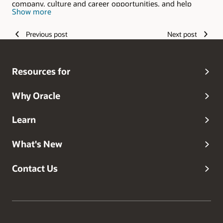
company, culture and career opportunities, and help
Show more
candidates envision their #LifeAtOracle.
Previous post
Next post
Resources for
Why Oracle
Learn
What's New
Contact Us