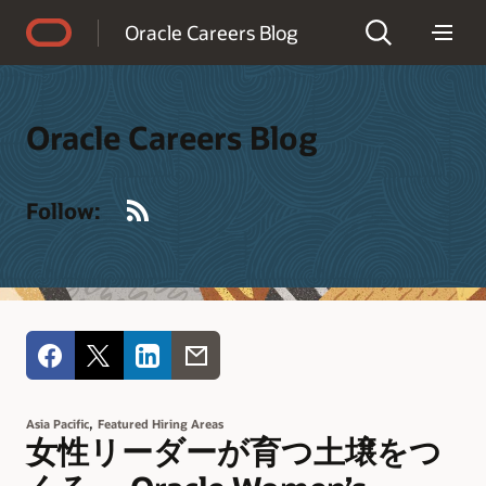
Accessibility Policy
Oracle Careers Blog
Oracle Careers Blog
RSS
Follow:
,
Asia Pacific
Featured Hiring Areas
女性リーダーが育つ土壌をつ