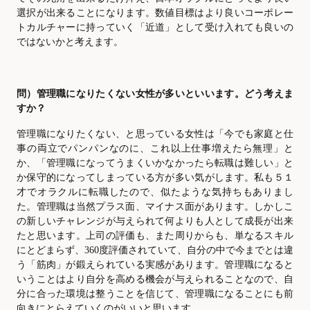
選択が出来ることになります。数値目標はより良いコーポレー
トカルチャーに持っていく「近道」として受け入れても良いの
ではないかと考えます。
問）管理職になりたくない女性が多いといいます。どう考えま
すか？
管理職になりたくない、と思っている女性は「今でも家庭と仕
事の両立でパンパンなのに、これ以上仕事増えたら無理」と
か、「管理職になってうまくいかなかったら転職は難しい」と
か保守的になってしまっている方が多い気がします。私も５１
才でオラクルに転職したので、似たような気持ちもありまし
た。管理職は当然プラス面、マイナス面があります。しかしこ
の新しいチャレンジが与えられて何よりも人として成長が出来
たと思います。上司の評価も、また周りからも、単なるスキル
にとどまらず、
360度評価されていて、自分の中で今までとは違
う「筋肉」が鍛えられている実感があります。管理職になると
いうことはより自分を高める機会が与えられることなので、自
分に合った環境は整うことを信じて、管理職になることにも前
向きにとらえていくのがいいと思います。