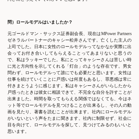
問）ロールモデルはいましたか？
元ゴールドマン・サックス証券副会長、現在は
MPower Partners
ゼネラルパートナーのキャシー松井さんです。亡くした主人の
上司でした。日本に女性のロールモデルってなかなか実際に出
会ってお付き合いしてもらえることってあまりないと思うの
で、私はラッキーでした。私にとってキャシーさんは苦しい時
に光と方向性を示してくれる「灯台」のような存在です。男女
問わず、ロールモデルって誰にでも必要だと思います。女性は
仕事を続けていくことに戸惑いは何度もあるし、罪悪感は常に
付きまとうように感じます。私はキャシーさんがいらしたから
戸惑ったときは彼女に相談できて、不完全な自分を許すことが
出来ました。時間を取ってもらえる関係ではなくても、今はネ
ット等でロールモデルを見つけることが出来るし、その人の動
画を見たり、著書を読むことが出来ます。社内にロールモデル
がいないという声をたまに聞きます。社内に制限せず、社会に
目を向けて、ロールモデルを探して、見つけてみるのもいいと
思います。