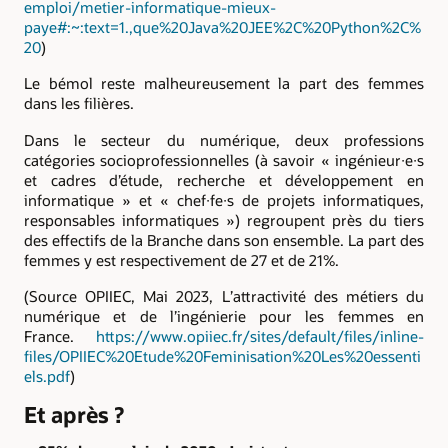
emploi/metier-informatique-mieux-
paye#:~:text=1.,que%20Java%20JEE%2C%20Python%2C%
20
)
Le bémol reste malheureusement la part des femmes
dans les filières.
Dans le secteur du numérique, deux professions
catégories socioprofessionnelles (à savoir « ingénieur∙e∙s
et cadres d’étude, recherche et développement en
informatique » et « chef∙fe∙s de projets informatiques,
responsables informatiques ») regroupent près du tiers
des effectifs de la Branche dans son ensemble. La part des
femmes y est respectivement de 27 et de 21%.
(Source OPIIEC, Mai 2023, L’attractivité des métiers du
numérique et de l’ingénierie pour les femmes en
France.
https://www.opiiec.fr/sites/default/files/inline-
files/OPIIEC%20Etude%20Feminisation%20Les%20essenti
els.pdf
)
Et après ?