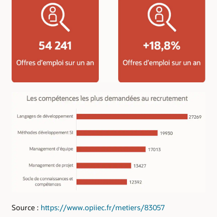
Source :
https://www.opiiec.fr/metiers/83057