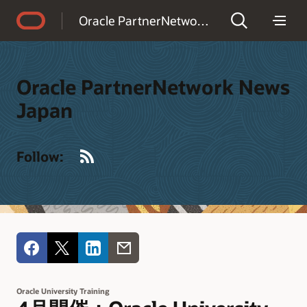
Accessibility Policy
Oracle PartnerNetwork News Japan
Oracle PartnerNetwork News
Japan
RSS
Follow:
Oracle University Training