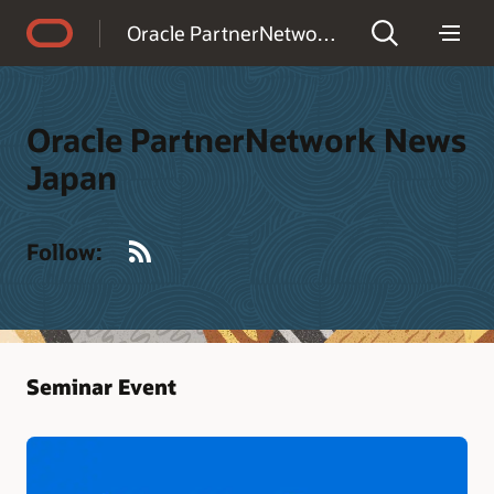
Accessibility Policy
Oracle PartnerNetwork News Japan
Oracle PartnerNetwork News
Japan
RSS
Follow:
Seminar Event