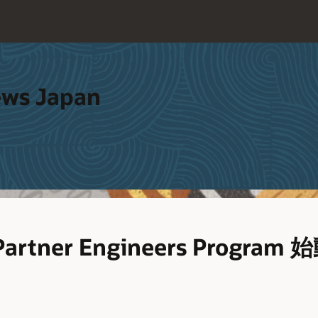
ews Japan
p Partner Engineers Prog