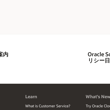
案内
Oracl
リシー日
Learn
What's Ne
What is Customer Service?
Try Oracle Clo