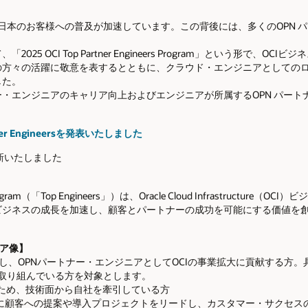
ructure (OCI)の日本のお客様への普及が加速しています。この背後には、多くの
5 OCI Top Partner Engineers Program」という形で、O
の方々の活躍に敬意を表するとともに、クラウド・エンジニアとしての
した。
・エンジニアのキャリア向上およびエンジニアが所属するOPN パートナ
。
artner Engineersを発表いたしました
更新いたしました
eers Program（「Top Engineers」）は、Oracle Cloud Infrastruc
ビジネスの成長を加速し、顧客とパートナーの成功を可能にする価値を
ニア像】
有し、OPNパートナー・エンジニアとしてOCIの事業拡大に貢献する方。
取り組んでいる方を対象とします。
拡大のため、技術面から自社を牽引している方
】主に顧客への提案や導入プロジェクトをリードし、カスタマー・サクセス