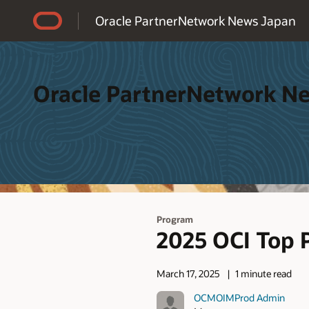
Accessibility Policy
Oracle PartnerNetwork News Japan
Oracle PartnerNetwork N
Program
2025 OCI To
March 17, 2025
1 minute read
OCMOIMProd Admin