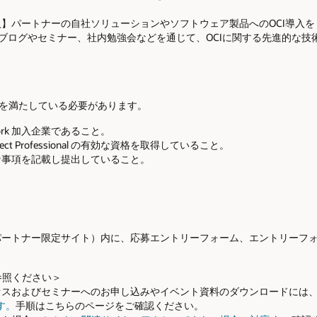
I導入】パートナーの自社ソリューションやソフトウェア製品へのOCI導入
 技術ブログやセミナー、社内勉強会などを通じて、OCIに関する先進的な
の要件を満たしている必要があります。
Network 加入企業であること。
re Architect Professional の有効な資格を取得していること。
要な事項を記載し提出していること。
Nパートナー限定サイト）内に、応募エントリーフォーム、エントリーフ
参照ください＞
tyへのアクセスおよびセミナーへのお申し込みやイベント資料のダウンロードには
す。
手順はこちらのページをご確認ください。