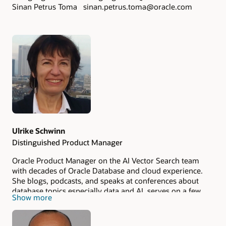
Sinan Petrus Toma sinan.petrus.toma@oracle.com
Authors
Ulrike Schwinn
Distinguished Product Manager
Oracle Product Manager on the AI Vector Search team
with decades of Oracle Database and cloud experience.
She blogs, podcasts, and speaks at conferences about
database topics especially data and AI, serves on a few
Show more
community boards such as IT‑Tage and DOAG Database
Committee, is member of German Data Science
Community, and mentors young women in tech through