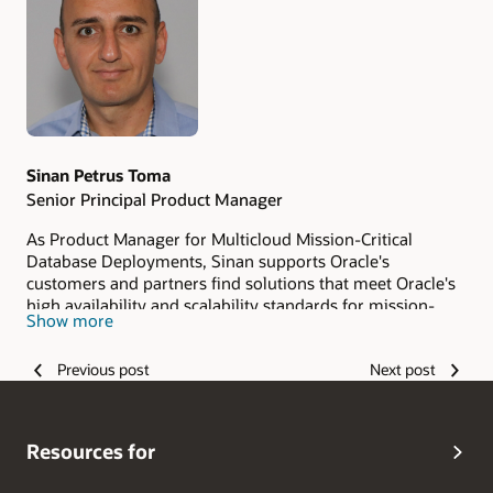
Cyber Mentor.
Sinan Petrus Toma
Senior Principal Product Manager
As Product Manager for Multicloud Mission-Critical
Database Deployments, Sinan supports Oracle's
customers and partners find solutions that meet Oracle's
high availability and scalability standards for mission-
Show more
critical databases in multicloud environments. Sinan is
passionate about Oracle Database and Cloud
Previous post
Next post
Technologies, believes in lifelong learning and
sharing
knowledge
, and always seeks the next challenge.
Resources for