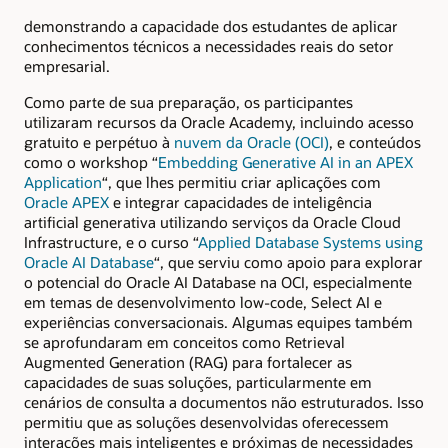
demonstrando a capacidade dos estudantes de aplicar
conhecimentos técnicos a necessidades reais do setor
empresarial.
Como parte de sua preparação, os participantes
utilizaram recursos da Oracle Academy, incluindo acesso
gratuito e perpétuo à
nuvem da Oracle (OCI)
, e conteúdos
como o workshop “
Embedding Generative AI in an APEX
Application
“, que lhes permitiu criar aplicações com
Oracle APEX
e integrar capacidades de inteligência
artificial generativa utilizando serviços da Oracle Cloud
Infrastructure, e o curso “
Applied Database Systems using
Oracle AI Database
“, que serviu como apoio para explorar
o potencial do Oracle AI Database na OCI, especialmente
em temas de desenvolvimento low-code, Select AI e
experiências conversacionais. Algumas equipes também
se aprofundaram em conceitos como Retrieval
Augmented Generation (RAG) para fortalecer as
capacidades de suas soluções, particularmente em
cenários de consulta a documentos não estruturados. Isso
permitiu que as soluções desenvolvidas oferecessem
interações mais inteligentes e próximas de necessidades