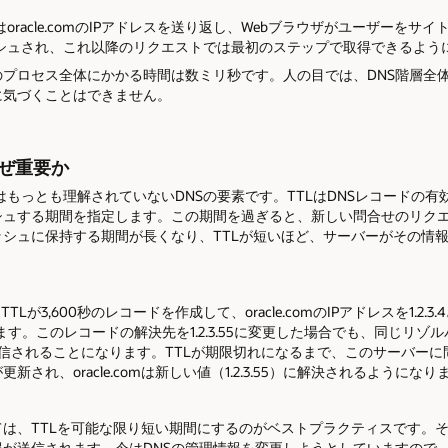
racle.comのIPアドレスを送り返し、Webブラウザがユーザーをサ
シュされ、これ以降のリクエストでは最初のステップで取得できるよう
プロセス全体にかかる時間は数ミリ秒です。人の目では、DNS階層全
に気づくことはできません。
なぜ重要か
（TTL）はもっとも理解されていないDNSの要素です。TTLはDNSレコード
ュする期間を指定します。この期間を過ぎると、新しい問合せのリクエ
シュに保持する期間が長くなり、TTLが短いほど、サーバーがその情
。TTLが3,600秒のレコードを作成して、oracle.comのIPアドレスを1.
す。このレコードの解決先を1.2.3.55に変更した場合でも、同じリ
）が送信されることになります。TTLが期限切れになるまで、このサーバー
され、oracle.comは新しい値（1.2.3.55）に解決されるようになり
は、TTLを可能な限り短い期間にするのがベストプラクティスです。
が送信されます。今はDNSの管理情報を変更しようとしていますので、