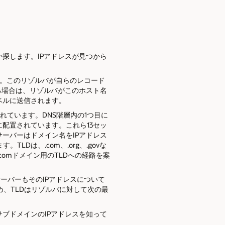
か探します。IPアドレスが見つから
す。このリゾルバが自らのレコード
する場合は、リゾルバがこのホスト名
ベルに送信されます。
されています。DNS階層内の1つ目に
配置されています。これら13セッ
ーバーはドメイン名をIPアドレス
Dは、.com、.org、.govな
omドメイン用のTLDへの経路を案
DサーバーもそのIPアドレスについて
、TLDはリゾルバに対して次の最
のサブドメインのIPアドレスを知って