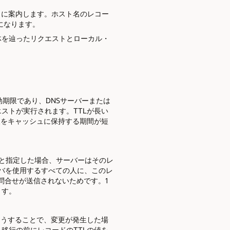
イトに案内します。ホスト名のレコー
になります。
体を辿ったリクエストとローカル・
の有効期限であり、DNSサーバーまたは
ストが実行されます。TTLが長い
報をキャッシュに保持する期間が短
2.3.4と指定した場合、サーバーはそのレ
ゾルバを使用するすべての人に、このレ
に問合せが送信されないためです。1
ます。
そうすることで、変更が発生した場
移行の前にレコードのTTLの値を