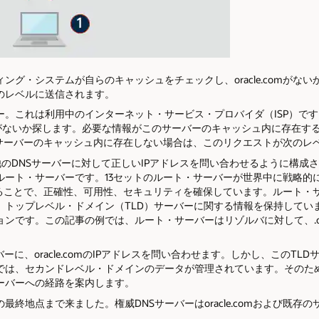
ング・システムが自らのキャッシュをチェックし、oracle.comがない
のレベルに送信されます。
ー。これは利用中のインターネット・サービス・プロバイダ（ISP）で
omのIPがないか探します。必要な情報がこのサーバーのキャッシュ内に存在
。サーバーのキャッシュ内に存在しない場合は、このリクエストが次のレ
、他のDNSサーバーに対して正しいIPアドレスを問い合わせるように構成
ート・サーバーです。13セットのルート・サーバーが世界中に戦略的に
ることで、正確性、可用性、セキュリティを確保しています。ルート・サ
ップレベル・ドメイン（TLD）サーバーに関する情報を保持しています。TL
ンです。この記事の例では、ルート・サーバーはリゾルバに対して、.c
ーに、oracle.comのIPアドレスを問い合わせます。しかし、このTL
では、セカンドレベル・ドメインのデータが管理されています。そのため
ーバーへの経路を案内します。
最終地点まで来ました。権威DNSサーバーはoracle.comおよび既存