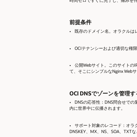
時間ゼロですぐに完了し、痛みを
前提条件
• 既存のドメイン名。オラクルは
• OCIテナンシーおよび適切な権
• 公開Webサイト。このサイトの
て、そこにシンプルなNginx W
OCI DNSでゾーンを管理
• DNSの応答性：DNS問合せ
内に世界中に伝播されます。
• サポート対象のレコード：オラク
DNSKEY、MX、NS、SOA、TXT