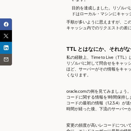
目的を達成しました。リゾルバはo
ドはローカル・マシンにキャッ
手順が多いように思えますが、この
キャッシュ内でのリクエストの差
TTL とはなにか、それが
私の経験上、Time to Live
リゾルバに対して問合せをキャッシ
ほど、サーバーがその情報をキャッ
くなります。
oracle.comの例を見てみましょう
コードに関する情報を1時間保持しま
コードの最初の情報（1.2.3.4
時間が経った後、下流のサーバーが更新
変更の頻度が高いレコードについて
合に、エンドユーザーに最新の情報