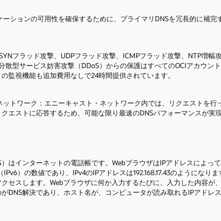
リケーションの可用性を確保するために、プライマリDNSを冗長的に補完
Sは、SYNフラッド攻撃、UDPフラッド攻撃、ICMPフラッド攻撃、NTP
分散型サービス妨害攻撃（DDoS）からの保護はすべてのOCIアカウン
の監視機能も追加費用なしで24時間提供されています。
・ネットワーク：エニーキャスト・ネットワーク内では、リクエストを行
リクエストに応答するため、可能な限り最速のDNSパフォーマンスが実
S）はインターネットの電話帳です。WebブラウザはIPアドレスによって
IPv6）の数値であり、IPv4のIPアドレスは192.168.17.43のようになり
クセスします。Webブラウザに何か入力するたびに、入力した内容が、
がDNS解決であり、ホスト名が、コンピュータが読み取れるIPアドレ