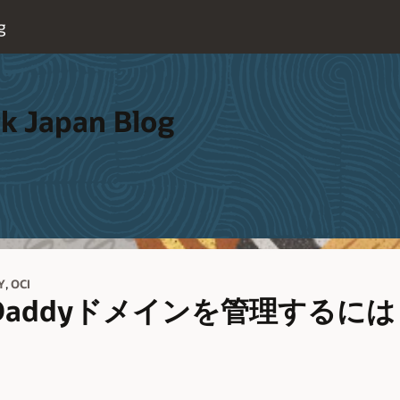
g
k Japan Blog
,
Y
OCI
GoDaddyドメインを管理するには