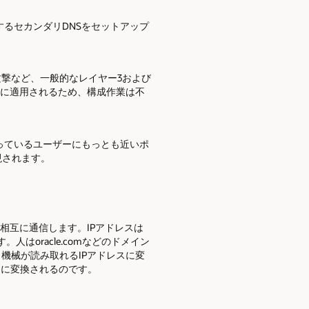
するセカンダリDNSをセットアップ
増幅攻撃など、一般的なレイヤー3および
トに適用されるため、構成作業は不
っているユーザーにもっとも近いポ
現されます。
相互に通信します。IPアドレスは
ます。人はoracle.comなどのドメイン
機械が読み取れるIPアドレスに変
スに変換されるのです。