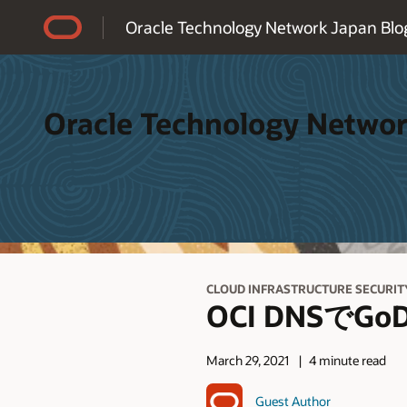
Accessibility Policy
Oracle Technology Network Japan Blo
Oracle Technology Networ
CLOUD INFRASTRUCTURE SECURIT
OCI DNSで
March 29, 2021
4 minute read
Guest Author