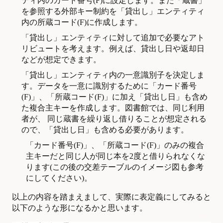
ティ内のカード番号(F)に設定します。また「蔵書」
を参照する外部キー制約を「貸出し」エンティティ
内の所蔵コード(F)に作成します。
「貸出し」エンティティに対して追加で必要なアト
リビュートを考えます。例えば、貸出し日や返却日
などが想定できます。
「貸出し」エンティティ内の一意識別子を決定しま
す。データを一意に識別するために「カード番号
(F)」、「所蔵コード(F)」に加え「貸出し日」も含め
た複合主キーを作成します。図書館では、同じ利用
者が、 同じ蔵書を繰り返し借りることが想定される
ので、「貸出し日」も含める必要があります。
「カード番号(F)」、「所蔵コード(F)」のみの複合
主キーだと同じ人が同じ本を2度と借りられなくな
ります(この後の交差テーブルのイメージ図も参考
にしてください)。
以上の内容を踏まえまして、実際に表定義にしてみると
以下のような形になるかと思います。