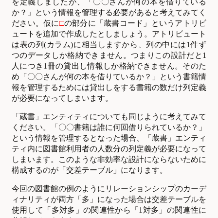
を定義しましたが、「〇〇さんが何の本を借りている
か？」という情報を管理する必要があると考えてみてく
ださい。仮に
□
の部分に「蔵書コード」というアトリビ
ュートを追加で作成したとしましょう。アトリビュート
は表の列(カラム)に相当しますから、列の中には1件ず
つのデータしか格納できません。つまりこの設計だと1
人につき1冊の貸出し情報しか格納できません。そのた
め「〇〇さんが何の本を借りているか？」という書籍情
報を管理するためには貸出しをする書籍の数だけ列定義
が必要になってしまいます。
「蔵書」エンティティについても同じように考えてみて
ください。「〇〇書籍は誰に何回借りられているか？」
という情報を管理するとなった場合、「蔵書」エンティ
ティ内に図書館利用者の人数分の列定義が必要になって
しまいます。このような非効率な設計にならないために
構成するのが「交差テーブル」になります。
今回の図書館の例のようにリレーションシップのカーデ
ィナリティが両方「多」になった場合は交差テーブルを
使用して「多対多」の関連性から「1対多」の関連性に