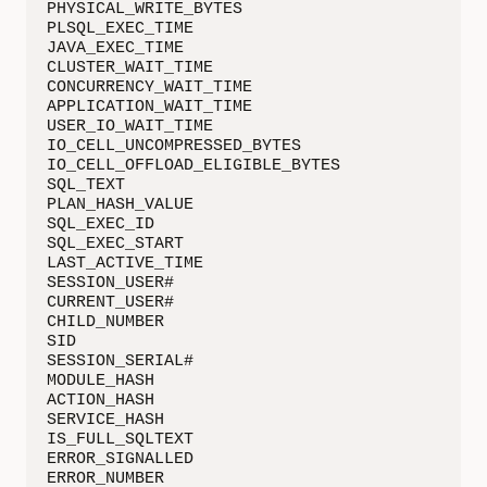
 PHYSICAL_WRITE_BYTES                         
 PLSQL_EXEC_TIME                              
 JAVA_EXEC_TIME                               
 CLUSTER_WAIT_TIME                            
 CONCURRENCY_WAIT_TIME                        
 APPLICATION_WAIT_TIME                        
 USER_IO_WAIT_TIME                            
 IO_CELL_UNCOMPRESSED_BYTES                   
 IO_CELL_OFFLOAD_ELIGIBLE_BYTES               
 SQL_TEXT                                     
 PLAN_HASH_VALUE                              
 SQL_EXEC_ID                                  
 SQL_EXEC_START                               
 LAST_ACTIVE_TIME                             
 SESSION_USER#                                
 CURRENT_USER#                                
 CHILD_NUMBER                                 
 SID                                          
 SESSION_SERIAL#                              
 MODULE_HASH                                  
 ACTION_HASH                                  
 SERVICE_HASH                                 
 IS_FULL_SQLTEXT                              
 ERROR_SIGNALLED                              
 ERROR_NUMBER                                 