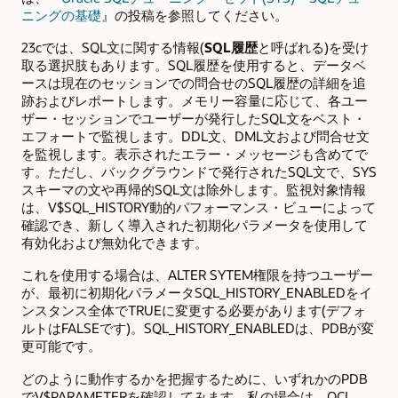
ニングの基礎
』の投稿を参照してください。
23cでは、SQL文に関する情報(
SQL履歴
と呼ばれる)を受け
取る選択肢もあります。SQL履歴を使用すると、データベ
ースは現在のセッションでの問合せのSQL履歴の詳細を追
跡およびレポートします。メモリー容量に応じて、各ユー
ザー・セッションでユーザーが発行したSQL文をベスト・
エフォートで監視します。DDL文、DML文および問合せ文
を監視します。表示されたエラー・メッセージも含めてで
す。ただし、バックグラウンドで発行されたSQL文で、SYS
スキーマの文や再帰的SQL文は除外します。監視対象情報
は、V$SQL_HISTORY動的パフォーマンス・ビューによって
確認でき、新しく導入された初期化パラメータを使用して
有効化および無効化できます。
これを使用する場合は、ALTER SYTEM権限を持つユーザー
が、最初に初期化パラメータSQL_HISTORY_ENABLEDをイ
ンスタンス全体でTRUEに変更する必要があります(デフォ
ルトはFALSEです)。SQL_HISTORY_ENABLEDは、PDBが変
更可能です。
どのように動作するかを把握するために、いずれかのPDB
でV$PARAMETERを確認してみます。私の場合は、OCI