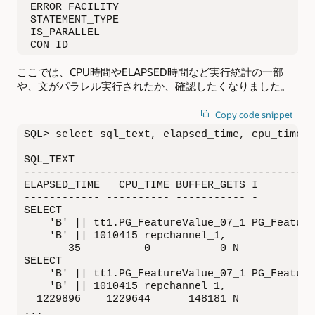
 ERROR_FACILITY                               
 STATEMENT_TYPE                               
 IS_PARALLEL                                  
 CON_ID                                       
ここでは、CPU時間やELAPSED時間など実行統計の一部
や、文がパラレル実行されたか、確認したくなりました。
Copy code snippet
SQL> select sql_text, elapsed_time, cpu_time, 
SQL_TEXT

----------------------------------------------
ELAPSED_TIME   CPU_TIME BUFFER_GETS I

------------ ---------- ----------- -

SELECT

    'B' || tt1.PG_FeatureValue_07_1 PG_Feature
    'B' || 1010415 repchannel_1,

       35          0           0 N

SELECT

    'B' || tt1.PG_FeatureValue_07_1 PG_Feature
    'B' || 1010415 repchannel_1,

  1229896    1229644      148181 N

...