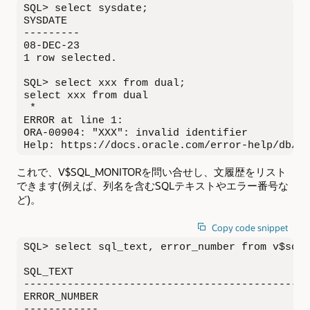
SQL> select sysdate;

SYSDATE

---------

08-DEC-23

1 row selected.

SQL> select xxx from dual;

select xxx from dual

 *

ERROR at line 1:

ORA-00904: "XXX": invalid identifier

Help: https://docs.oracle.com/error-help/db/or
これで、V$SQL_MONITORを問い合せし、文履歴をリスト
できます(例えば、列名を含むSQLテキストやエラー番号な
ど)。
Copy code snippet
SQL> select sql_text, error_number from v$sql_
SQL_TEXT

----------------------------------------------
ERROR_NUMBER

------------
