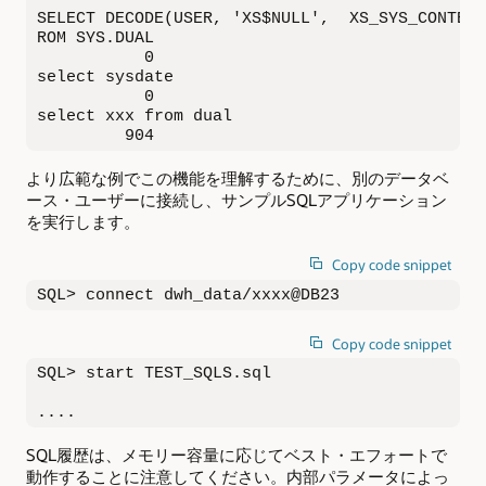
SELECT DECODE(USER, 'XS$NULL',  XS_SYS_CONTEXT
ROM SYS.DUAL

           0

select sysdate

           0

select xxx from dual

         904
より広範な例でこの機能を理解するために、別のデータベ
ース・ユーザーに接続し、サンプルSQLアプリケーション
を実行します。
Copy code snippet
SQL> connect dwh_data/xxxx@DB23
Copy code snippet
SQL> start TEST_SQLS.sql

....
SQL履歴は、メモリー容量に応じてベスト・エフォートで
動作することに注意してください。内部パラメータによっ