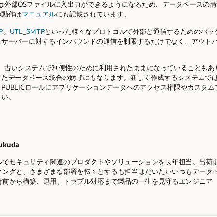
ージャは外部OSファイルに入出力ができるようになるため、データベースの
の動作は
マニュアル
にも記載されています。
P
、
UTL_SMTP
といった様々なプロトコルで外部と通信するためのパッケー
スサーバーに対するインバウンドの通信を制限するだけでなく、アウト
で、古いシステムで利便性のために利用されたままになっていることもあり
たデータベース統合の妨げにもなります。新しく作成するシステムではP
PUBLICロールにアプリケーションデータへのアクセス権限やカスタ
さい。
ukuda
ルでセキュリティ関連のプロダクトやソリューションを長年担当。出荷
ィングと、さまざまな部署を転々とするも担当はだいたいいつもデータベ
荷前から構築、運用、トラブル対応まで製品の一生を見守るエンジニア