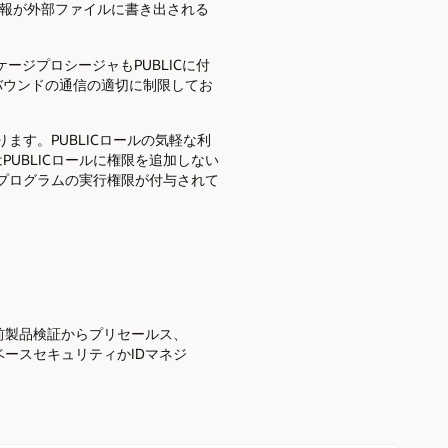
情報が外部ファイルに書き出される
ジプロシージャもPUBLICに付
バウンドの通信の適切に制限してお
ます。PUBLICロールの気軽な利
UBLICロールに権限を追加しない
ムプログラムの実行権限が付与されて
前製品検証からプリセールス、
ースセキュリティかIDマネジ