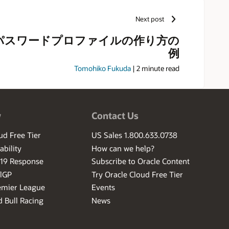
Next post
] パスワードプロファイルの作り方の
例
Tomohiko Fukuda
|
2
minute read
w
Contact Us
ud Free Tier
US Sales 1.800.633.0738
ability
How can we help?
-19 Response
Subscribe to Oracle Content
ilGP
Try Oracle Cloud Free Tier
emier League
Events
 Bull Racing
News