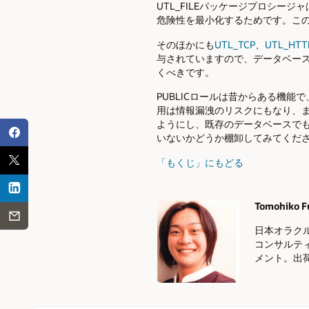
UTL_FILEパッケージプロシ
危険性を最小化するためです。こ
そのほかにも
UTL_TCP
、
UTL_HTT
与されていますので、データベー
くべきです。
PUBLICロールは昔からある機能
用は情報漏洩のリスクにもなり、ま
ようにし、既存のデータベースでも
いないかどうか棚卸してみてくだ
「もくじ」にもどる
Tomohiko F
Authors
日本オラク
コンサルテ
メント。出