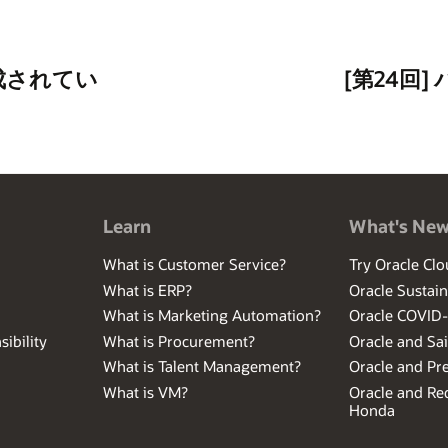
作成されてい
[第24回
Learn
What's Ne
What is Customer Service?
Try Oracle Clo
What is ERP?
Oracle Sustain
What is Marketing Automation?
Oracle COVID
ibility
What is Procurement?
Oracle and Sa
What is Talent Management?
Oracle and Pr
What is VM?
Oracle and Red
Honda