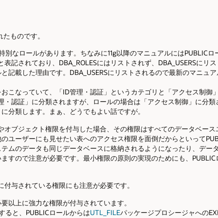
されたものです。
BLICという特別なロールがあります。ちなみに11g以降のマニュアルにはPUBLI
と表記されており、DBA_ROLESにはリストされず、DBA_USERS
と記載した理由です。DBA_USERSにリストされるので最新のマニュ
おこなっていて、「ID管理・認証」というカテゴリと「アクセス制御
D管理・認証」に分類されますが、ロールの場合は「アクセス制御」に分類さ
」に分類します。まぁ、どうでもよい話ですが。
権限やオブジェクト権限を付与した場合、その権限はすべてのデータベー
のユーザーにも見せたい表へのアクセス権限を面倒だからといってPUB
ステムのデータも同じデータベースに格納されるようになったり、デー
ますので注意が必要です。最小権限の原則の実現のためにも、PUBLI
ールに付与されている権限にも注意が必要です。
必要以上に強力な権限が付与されています。
効にすると、PUBLICロールからは
UTL_FILE
パッケージプロシージャへのEX