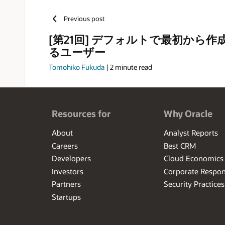
Previous post
[第21回] デフォルトで最初から
るユーザー
Tomohiko Fukuda
|
2
minute read
Resources for
Why Oracle
About
Analyst Reports
Careers
Best CRM
Developers
Cloud Economics
Investors
Corporate Respons
Partners
Security Practices
Startups