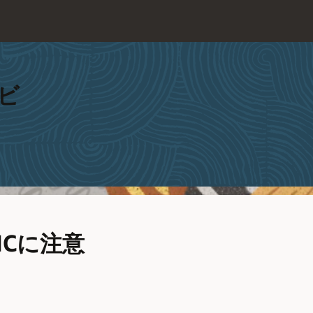
ビ
LICに注意