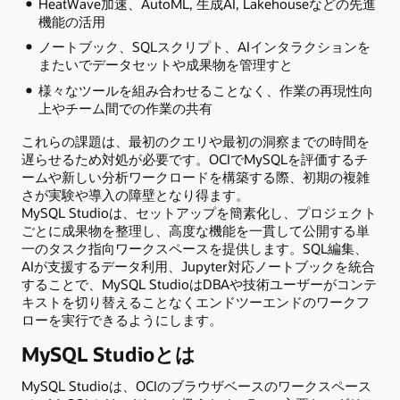
HeatWave加速、AutoML, 生成AI, Lakehouseなどの先進
機能の活用
ノートブック、SQLスクリプト、AIインタラクションを
またいでデータセットや成果物を管理すと
様々なツールを組み合わせることなく、作業の再現性向
上やチーム間での作業の共有
これらの課題は、最初のクエリや最初の洞察までの時間を
遅らせるため対処が必要です。OCIでMySQLを評価するチ
ームや新しい分析ワークロードを構築する際、初期の複雑
さが実験や導入の障壁となり得ます。
MySQL Studioは、セットアップを簡素化し、プロジェクト
ごとに成果物を整理し、高度な機能を一貫して公開する単
一のタスク指向ワークスペースを提供します。SQL編集、
AIが支援するデータ利用、Jupyter対応ノートブックを統合
することで、MySQL StudioはDBAや技術ユーザーがコンテ
キストを切り替えることなくエンドツーエンドのワークフ
ローを実行できるようにします。
MySQL Studioとは
MySQL Studioは、OCIのブラウザベースのワークスペース