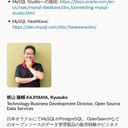
MySQL Studioへの接続:
https://docs.oracle.com/en-
us/iaas/mysql-database/doc/connecting-mysql-
studio.html
MySQL HeatWave:
https://dev.mysql.com/doc/heatwave/en/
Authors
梶山 隆輔 KAJIYAMA, Ryusuke
Technology Business Development Director, Open Source
Data Services
日本オラクルにてMySQLやPostgreSQL、OpenSearchなど
のオープンソースのデータ管理製品の販売戦略やビジネス