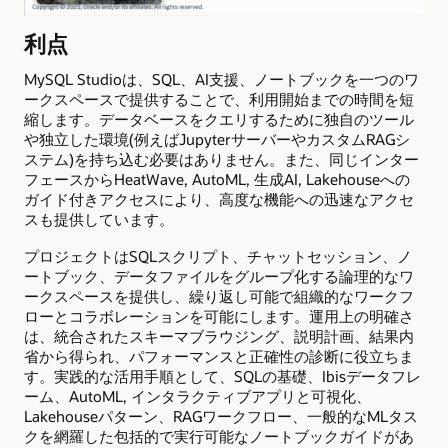
利点
MySQL Studioは、SQL、AI支援、ノートブックを一つのワ
ークスペースで提供することで、利用開始までの時間を短
縮します。データベースをクエリするために独自のツール
や独立した環境(例えばJupyterサーバーやカスタムRAGシ
ステム)を持ち込む必要はありません。また、同じインター
フェースからHeatWave, AutoML, 生成AI, Lakehouseへの
ガイド付きアクセスにより、高度な機能への迅速なアクセ
スも提供しています。
プロジェクトはSQLスクリプト、チャットセッション、ノ
ートブック、データファイルをグループ化する論理的なワ
ークスペースを提供し、繰り返し可能で組織的なワークフ
ローとコラボレーションを可能にします。運用上の明確さ
は、統合されたスキーマブラウジング、説明計画、結果内
省から得られ、パフォーマンスと正確性の診断に役立ちま
す。実践的な活用手順として、SQLの基礎、Ibisデータフレ
ーム、AutoML, インタラクティブアプリと可視化、
Lakehouseパターン、RAGワークフロー、一般的なMLタス
クを網羅した包括的で実行可能なノートブックガイドがあ