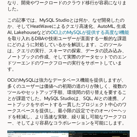
なり、開発やワークロードのクラウド移行が容易になりま
した。
この記事では、MySQL Studioとは何か、なぜ開発したの
か、そしてHeatWaveによるクエリ高速化、AutoML, 生成
AI, Lakehouseなどの
OCI上のMySQLが提供する高度なI機能
を取り入れるDBAや技術ユーザーが直面する一般的な課題
にどのように対処しているかを解説します。このツール
は、クエリの実行、スキーマの探索、データの読み込み、
ノートブックの作成、そして実際のデータセットでのエン
ドツーエンドのワークフローの実行をサポートしていま
す。
OCIのMySQLは強力なデータベース機能を提供しますが、
多くのユーザーは価値への初期の道のりが険しく、複数の
ツールやセットアップ手順、環境間の切り替えを要するこ
とが課題でした。MySQL Studioは、SQL, AIとの連携、ノ
ートブックをサポートする一貫したプロジェクト中心のワ
ークスペースを提供し、最小限の設定でそのオーバーヘッ
ドを軽減し、より迅速な実験、繰り返し可能なワークフロ
ー、そしてより容易なコラボレーションを可能にします。