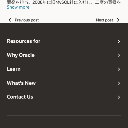
開発を担当。2008年に旧MySQL社に入社し、二度の買収を
Show more
経てオラクルに入社し、MySQLプリセールス部隊のアジア
太平洋地域マネージャーに。2024年10月より現職。
Previous post
Next post
Resources for
Why Oracle
Learn
What's New
Contact Us