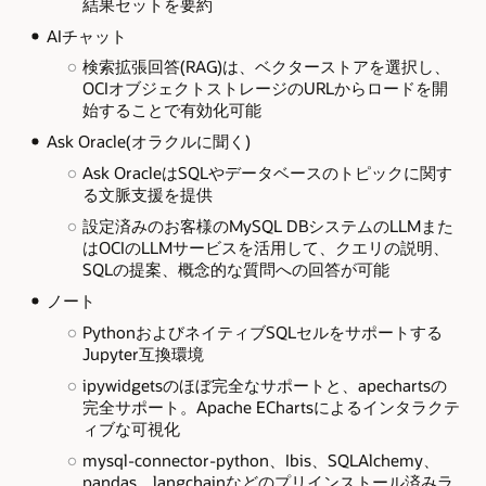
結果セットを要約
AIチャット
検索拡張回答(RAG)は、ベクターストアを選択し、
OCIオブジェクトストレージのURLからロードを開
始することで有効化可能
Ask Oracle(オラクルに聞く)
Ask OracleはSQLやデータベースのトピックに関す
る文脈支援を提供
設定済みのお客様のMySQL DBシステムのLLMまた
はOCIのLLMサービスを活用して、クエリの説明、
SQLの提案、概念的な質問への回答が可能
ノート
PythonおよびネイティブSQLセルをサポートする
Jupyter互換環境
ipywidgetsのほぼ完全なサポートと、apechartsの
完全サポート。Apache EChartsによるインタラクテ
ィブな可視化
mysql-connector-python、Ibis、SQLAlchemy、
pandas、langchainなどのプリインストール済みラ