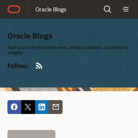
Accessibility Policy
Oracle Blogs
Oracle Blogs
Your source for the latest news, product updates, and industry
insights
RSS
Follow: