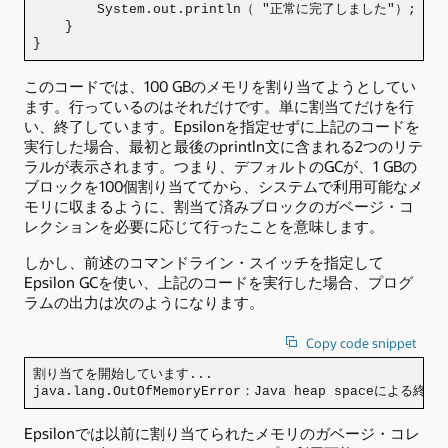
        System.out.println（ "正常に完了しました"）;

    }

}
このコードでは、100 GBのメモリを割り当てようとしてい
ます。行っているのはそれだけです。単に割当てだけを行
い、終了しています。Epsilonを指定せずに上記のコードを
実行した場合、最初と最後のprintln文に含まれる2つのリテ
ラルが表示されます。つまり、デフォルトのGCが、1 GBの
ブロックを100個割り当ててから、システムで利用可能なメ
モリに収まるように、割当て済みブロックのガベージ・コ
レクションを必要に応じて行ったことを意味します。
しかし、前述のコマンドライン・スイッチを指定して
Epsilon GCを使い、上記のコードを実行した場合、プログ
ラムの出力は次のようになります。
Copy code snippet
割り当てを開始しています...

java.lang.OutOfMemoryError：Java heap spaceによる終了
Epsilonでは以前に割り当てられたメモリのガベージ・コレ