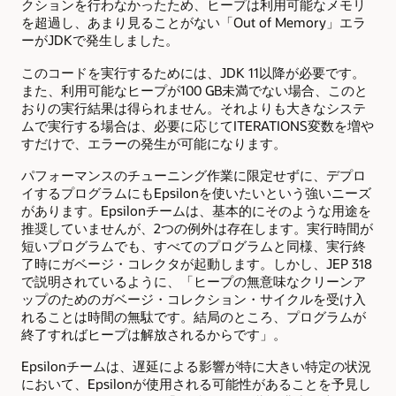
クションを行わなかったため、ヒープは利用可能なメモリ
を超過し、あまり見ることがない「Out of Memory」エラ
ーがJDKで発生しました。
このコードを実行するためには、JDK 11以降が必要です。
また、利用可能なヒープが100 GB未満でない場合、このと
おりの実行結果は得られません。それよりも大きなシステ
ムで実行する場合は、必要に応じてITERATIONS変数を増や
すだけで、エラーの発生が可能になります。
パフォーマンスのチューニング作業に限定せずに、デプロ
イするプログラムにもEpsilonを使いたいという強いニーズ
があります。Epsilonチームは、基本的にそのような用途を
推奨していませんが、2つの例外は存在します。実行時間が
短いプログラムでも、すべてのプログラムと同様、実行終
了時にガベージ・コレクタが起動します。しかし、JEP 318
で説明されているように、「ヒープの無意味なクリーンア
ップのためのガベージ・コレクション・サイクルを受け入
れることは時間の無駄です。結局のところ、プログラムが
終了すればヒープは解放されるからです」。
Epsilonチームは、遅延による影響が特に大きい特定の状況
において、Epsilonが使用される可能性があることを予見し