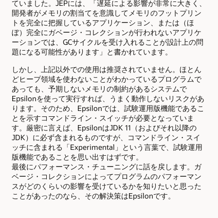
ていました。JEPには、「遅延による影響が非常に大きく、
開発者がメモリの割当てを意識してメモリのフットプリン
トを完全に把握しているアプリケーション、または（ほ
ぼ）完全にガベージ・コレクションが行われないアプリケ
ーションでは、GCサイクルを受け入れることが設計上の問
題になる可能性があります」と書かれています。
しかし、上記以外での使用は推奨されていません。ほとん
どヒープ領域を使わないことがわかっているプログラムで
あっても、予期しないメモリの制約があるシステムで
Epsilonを使って実行すれば、うまく動作しないリスクがあ
ります。そのため、Epsilonでは、試験運用版機能であるこ
とを示すコマンドライン・スイッチが必要となっていま
す。厳密に言えば、EpsilonはJDK 11（およびそれ以降の
JDK）に必ず含まれるものですが、コマンドライン・スイ
ッチに含まれる「Experimental」という言葉で、試験運用
版機能であることを思い出すはずです。
最後にパフォーマンス・チューニングに話を戻します。ガ
ベージ・コレクションによってプログラムのパフォーマン
スがどのくらいの影響を受けているかを知りたいと思った
ことがあったのなら、その解決策はEpsilonです。