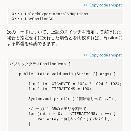
Copy code snippet
-XX：+ UnlockExperimentalVMOptions 

-XX：+ UseEpsilonGC
次のコードについて、上記のスイッチを指定して実行した
場合と指定せずに実行した場合とを比較すれば、Epsilonに
よる影響を確認できます。
Copy code snippet
パブリッククラスEpsilonDemo {

    public static void main（String [] args）{

        final int GIGABYTE = 1024 * 1024 * 1024;

        final int ITERATIONS = 100;

        System.out.println（ "開始割り当て..."）;

        // 一度に1 GBのメモリを割当て

        for（int i = 0; i <ITERATIONS; i ++）{

            var array =新しいバイト[ギガバイト];

        }
