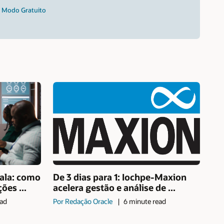
– Modo Gratuito
ala: como
De 3 dias para 1: Iochpe-Maxion
ões ...
acelera gestão e análise de ...
ead
Por Redação Oracle
6 minute read