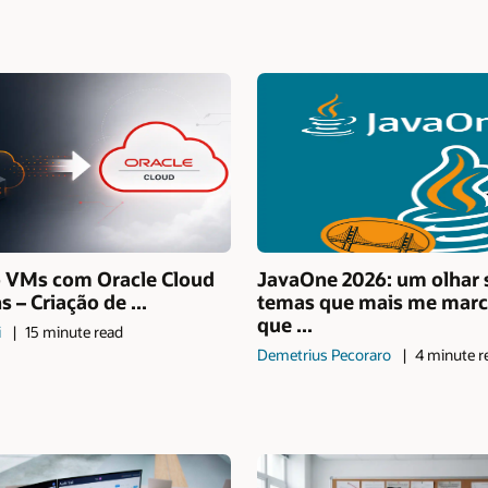
 VMs com Oracle Cloud
JavaOne 2026: um olhar 
 – Criação de ...
temas que mais me marc
que ...
i
15 minute read
Demetrius Pecoraro
4 minute r