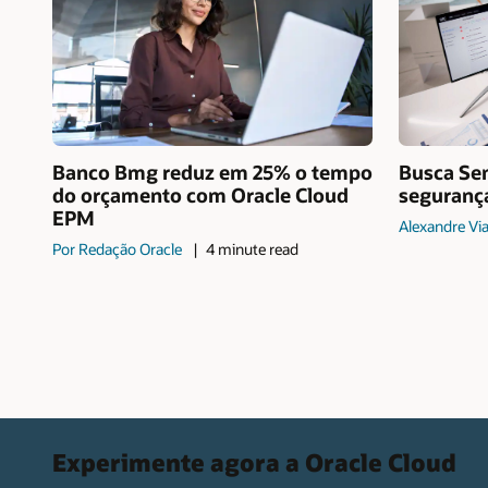
Banco Bmg reduz em 25% o tempo
Busca Sem
do orçamento com Oracle Cloud
segurança
EPM
Alexandre Vi
Por Redação Oracle
4 minute read
Experimente agora a Oracle Cloud