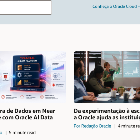
Type
Conheça o Oracle Cloud 
your
search
term
and
press
Enter.
ura de Dados em Near
Da experimentação à esc
 com Oracle AI Data
a Oracle ajuda as instituiç
Por Redação Oracle
4 minute r
io
5 minute read