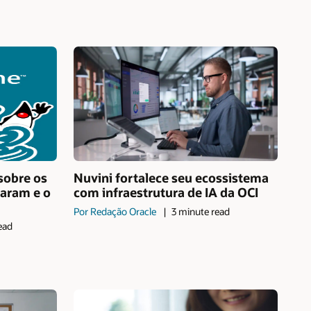
sobre os
Nuvini fortalece seu ecossistema
aram e o
com infraestrutura de IA da OCI
Por Redação Oracle
3 minute read
ead